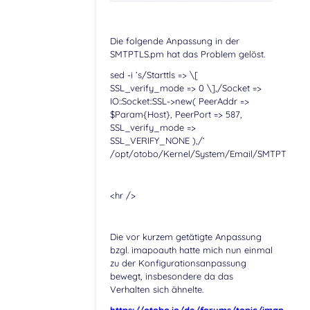
Die folgende Anpassung in der
SMTPTLS.pm hat das Problem gelöst.
sed -i ’s/Starttls => \[
SSL_verify_mode => 0 \],/Socket =>
IO::Socket::SSL->new( PeerAddr =>
$Param{Host}, PeerPort => 587,
SSL_verify_mode =>
SSL_VERIFY_NONE ),/‘
/opt/otobo/Kernel/System/Email/SMTPTLS.p
<hr />
Die vor kurzem getätigte Anpassung
bzgl. imapoauth hatte mich nun einmal
zu der Konfigurationsanpassung
bewegt, insbesondere da das
Verhalten sich ähnelte.
https://otobo.io/de/forums/topic/imap-