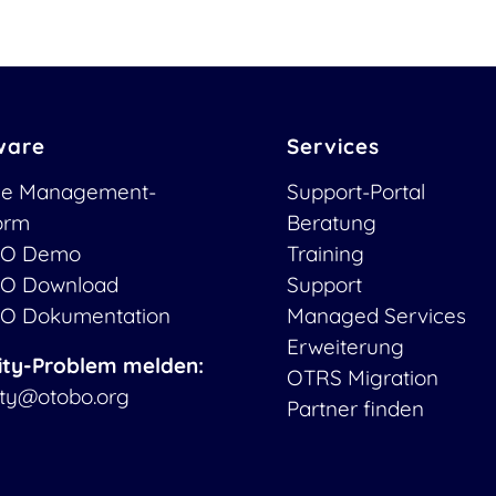
ware
Services
ce Management-
Support-Portal
form
Beratung
O Demo
Training
O Download
Support
O Dokumentation
Managed Services
Erweiterung
ity-Problem melden:
OTRS Migration
ity@otobo.org
Partner finden