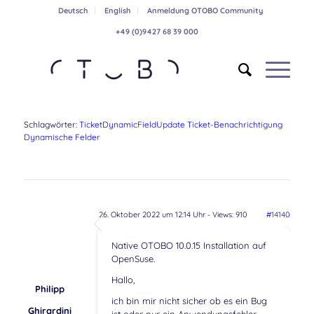
Deutsch
English
Anmeldung OTOBO Community
+49 (0)9427 68 39 000
Schlagwörter:
TicketDynamicFieldUpdate Ticket-Benachrichtigung
Dynamische Felder
26. Oktober 2022 um 12:14 Uhr
- Views: 910
#14140
Native OTOBO 10.0.15 Installation auf
OpenSuse.
Hallo,
Philipp
ich bin mir nicht sicher ob es ein Bug
Ghirardini