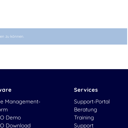
en zu können.
ware
Services
ce Management-
Support-Portal
form
Beratung
O Demo
Training
O Download
Support