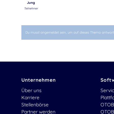
Jung
Teilnehmer
Du musst angemeldet sein, um auf dieses Thema antwort
Unternehmen
Soft
Über uns
Servi
Karriere
Platt
Stellenbörse
OTOB
Partner werden
OTOB