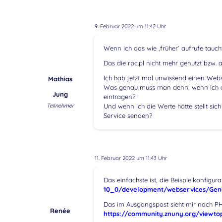
9. Februar 2022 um 11:42 Uhr
Wenn ich das wie ‚früher‘ aufrufe tauch
Das die rpc.pl nicht mehr genutzt bzw.
Ich hab jetzt mal unwissend einen Webse
Mathias
Was genau muss man denn, wenn ich al
Jung
eintragen?
Teilnehmer
Und wenn ich die Werte hätte stellt si
Service senden?
11. Februar 2022 um 11:43 Uhr
Das einfachste ist, die Beispielkonfigur
10_0/development/webservices/Gene
Das im Ausgangspost sieht mir nach PHP
Renée
https://community.znuny.org/viewto