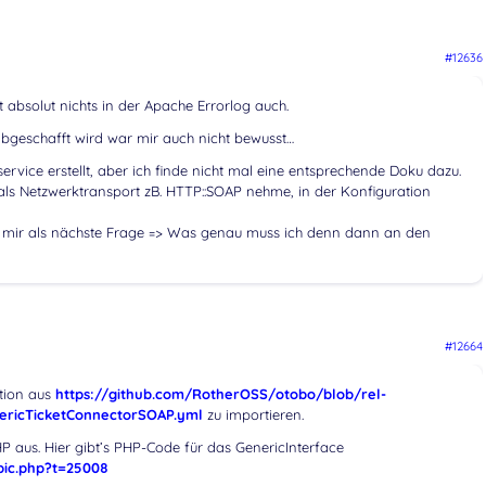
#12636
t absolut nichts in der Apache Errorlog auch.
 abgeschafft wird war mir auch nicht bewusst…
rvice erstellt, aber ich finde nicht mal eine entsprechende Doku dazu.
s Netzwerktransport zB. HTTP::SOAP nehme, in der Konfiguration
ch mir als nächste Frage => Was genau muss ich denn dann an den
#12664
ation aus
https://github.com/RotherOSS/otobo/blob/rel-
ricTicketConnectorSOAP.yml
zu importieren.
 aus. Hier gibt’s PHP-Code für das GenericInterface
pic.php?t=25008