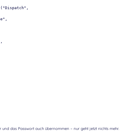
l("Dispatch",
,
te",
",
r und das Passwort auch übernommen – nur geht jetzt nichts mehr.