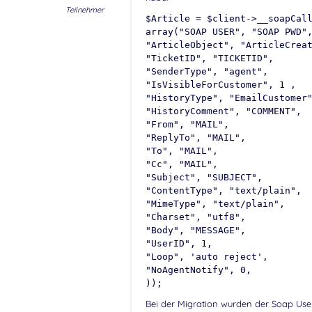
Teilnehmer
$Article = $client->__soapCal
array("SOAP USER", "SOAP PWD"
"ArticleObject", "ArticleCrea
"TicketID", "TICKETID",
"SenderType", "agent",
"IsVisibleForCustomer", 1 ,
"HistoryType", "EmailCustomer
"HistoryComment", "COMMENT",
"From", "MAIL",
"ReplyTo", "MAIL",
"To", "MAIL",
"Cc", "MAIL",
"Subject", "SUBJECT",
"ContentType", "text/plain",
"MimeType", "text/plain",
"Charset", "utf8",
"Body", "MESSAGE",
"UserID", 1,
"Loop", 'auto reject',
"NoAgentNotify", 0,
));
Bei der Migration wurden der Soap Use