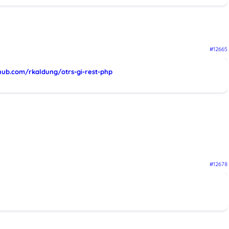
#12665
thub.com/rkaldung/otrs-gi-rest-php
#12678