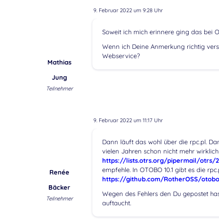
9. Februar 2022 um 9:28 Uhr
Soweit ich mich erinnere ging das bei O
Wenn ich Deine Anmerkung richtig verst
Webservice?
Mathias
Jung
Teilnehmer
9. Februar 2022 um 11:17 Uhr
Dann läuft das wohl über die rpc.pl. Dar
vielen Jahren schon nicht mehr wirklich 
https://lists.otrs.org/pipermail/otrs
empfehle. In OTOBO 10.1 gibt es die rpc.
Renée
https://github.com/RotherOSS/otobo
Bäcker
Wegen des Fehlers den Du gepostet has
Teilnehmer
auftaucht.