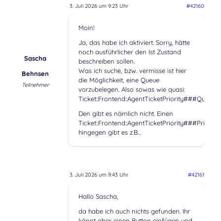
3. Juli 2026 um 9:23 Uhr
#42160
Moin!
Ja, das habe ich aktiviert. Sorry, hätte
noch ausführlicher den Ist Zustand
Sascha
beschreiben sollen.
Was ich suche, bzw. vermisse ist hier
Behnsen
die Möglichkeit, eine Queue
Teilnehmer
vorzubelegen. Also sowas wie quasi:
Ticket::Frontend::AgentTicketPriority###QueueD
Den gibt es nämlich nicht. Einen
Ticket::Frontend::AgentTicketPriority###Priority
hingegen gibt es z.B…
3. Juli 2026 um 9:43 Uhr
#42161
Hallo Sascha,
da habe ich auch nichts gefunden. Ihr
könnt aber einen Button einfügen und