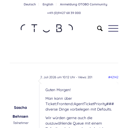
Deutsch
English
Anmeldung OTOBO Community
+49 (0)9427 68 39 000
2. Juli 2026 um 10:12 Uhr
- Views: 201
#42142
Guten Morgen!
Man kann über
Ticket::Frontend::AgentTicketPriority###
Sascha
diverse Dinge vorbelegen mit Defaults.
Behnsen
Wir würden gerne auch die
Teilnehmer
auszuwählende Queue mit einem