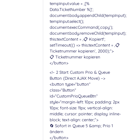
tempInput.value = ‚[%
Data.TicketNumber %]‘;
document.body.appendChild(tempInput);
tempInput.select();
document.execCommand(‚copy‘);
document.body.removeChild(tempInput);
this.textContent = ‚📋 Kopiert!‘;
setTimeout(() => this.textContent = ‚📋
Ticketnummer kopieren‘, 2000);“>
📋 Ticketnummer kopieren
</button>
<!– 2 Start: Custom Prio & Queue
Button (Direct AJAX Move) –>
<button type=“button“
class=“Button“
id=“CustomPrioQueueBtn“
style=“margin-left: 10px; padding: 2px
10px; font-size: 11px; vertical-align:
middle; cursor: pointer; display: inline-
block; text-align: center;“>
🔄 Sofort in Queue 5 &amp; Prio 1
ändern
</button>