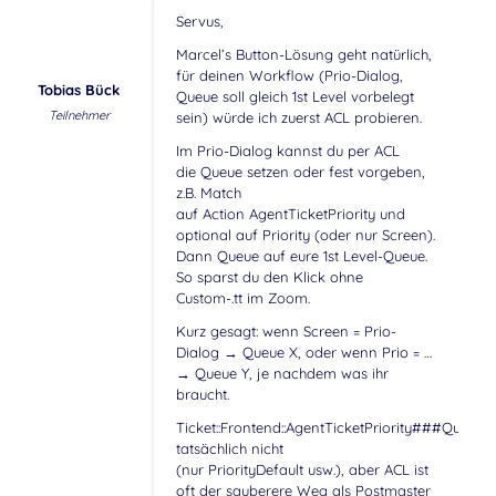
Servus,
Marcel’s Button-Lösung geht natürlich,
für deinen Workflow (Prio-Dialog,
Tobias Bück
Queue soll gleich 1st Level vorbelegt
Teilnehmer
sein) würde ich zuerst ACL probieren.
Im Prio-Dialog kannst du per ACL
die Queue setzen oder fest vorgeben,
z.B. Match
auf Action AgentTicketPriority und
optional auf Priority (oder nur Screen).
Dann Queue auf eure 1st Level-Queue.
So sparst du den Klick ohne
Custom-.tt im Zoom.
Kurz gesagt: wenn Screen = Prio-
Dialog → Queue X, oder wenn Prio = …
→ Queue Y, je nachdem was ihr
braucht.
Ticket::Frontend::AgentTicketPriority###QueueDe
tatsächlich nicht
(nur PriorityDefault usw.), aber ACL ist
oft der sauberere Weg als Postmaster