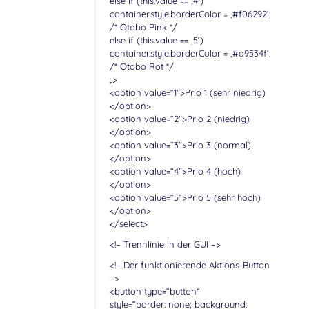
else if (this.value == ‚4‘)
container.style.borderColor = ‚#f06292‘;
/* Otobo Pink */
else if (this.value == ‚5‘)
container.style.borderColor = ‚#d9534f‘;
/* Otobo Rot */
„>
<option value=“1″>Prio 1 (sehr niedrig)
</option>
<option value=“2″>Prio 2 (niedrig)
</option>
<option value=“3″>Prio 3 (normal)
</option>
<option value=“4″>Prio 4 (hoch)
</option>
<option value=“5“>Prio 5 (sehr hoch)
</option>
</select>
<!– Trennlinie in der GUI –>
<!– Der funktionierende Aktions-Button
–>
<button type=“button“
style=“border: none; background: