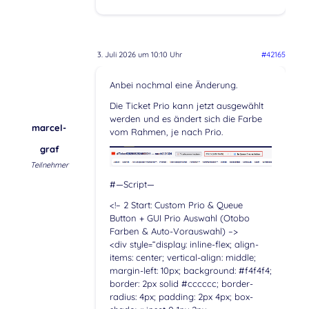
3. Juli 2026 um 10:10 Uhr
#42165
Anbei nochmal eine Änderung.
Die Ticket Prio kann jetzt ausgewählt
werden und es ändert sich die Farbe
marcel-
vom Rahmen, je nach Prio.
graf
Teilnehmer
#—Script—
<!– 2 Start: Custom Prio & Queue
Button + GUI Prio Auswahl (Otobo
Farben & Auto-Vorauswahl) –>
<div style=“display: inline-flex; align-
items: center; vertical-align: middle;
margin-left: 10px; background: #f4f4f4;
border: 2px solid #cccccc; border-
radius: 4px; padding: 2px 4px; box-