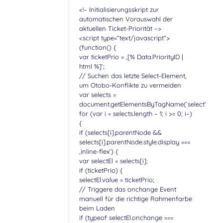
<!– Initialisierungsskript zur
automatischen Vorauswahl der
aktuellen Ticket-Priorität –>
<script type=“text/javascript“>
(function() {
var ticketPrio = ‚[% Data.PriorityID |
html %]‘;
// Suchen das letzte Select-Element,
um Otobo-Konflikte zu vermeiden
var selects =
document.getElementsByTagName(’select‘);
for (var i = selects.length – 1; i >= 0; i–)
{
if (selects[i].parentNode &&
selects[i].parentNode.style.display ===
‚inline-flex‘) {
var selectEl = selects[i];
if (ticketPrio) {
selectEl.value = ticketPrio;
// Triggere das onchange Event
manuell für die richtige Rahmenfarbe
beim Laden
if (typeof selectEl.onchange ===