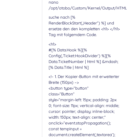
nano
/opt/otobo/Custom/Kernel/Output/HTML/Temp
suche nach [%
RenderBlockStart(„Header“) %] und
ersetze den den kompletten <h1> </h1>
Tag mit folgemdem Code.
<h1>
#[% Data.Hook %][%
Config(‚Ticket::HookDivider‘) %][%
Data.TicketNumber | html %] &mdash;
[% Data.Title | html %]
<!– 1. Der Kopier-Button mit erweiterter
Breite (150px) –>
<button type=“button“
class=“Button“
style=“margin-left: 15px; padding: 2px
0; font-size: 11px; vertical-align: middle;
cursor: pointer; display: inline-block;
width: 150px; text-align: center;“
onclick=“event.stopPropagation();
const tempInput =
document.createElement(‚textarea‘);