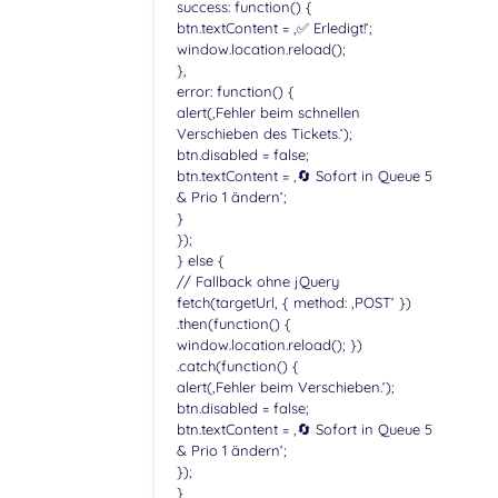
success: function() {
btn.textContent = ‚✅ Erledigt!‘;
window.location.reload();
},
error: function() {
alert(‚Fehler beim schnellen
Verschieben des Tickets.‘);
btn.disabled = false;
btn.textContent = ‚🔄 Sofort in Queue 5
& Prio 1 ändern‘;
}
});
} else {
// Fallback ohne jQuery
fetch(targetUrl, { method: ‚POST‘ })
.then(function() {
window.location.reload(); })
.catch(function() {
alert(‚Fehler beim Verschieben.‘);
btn.disabled = false;
btn.textContent = ‚🔄 Sofort in Queue 5
& Prio 1 ändern‘;
});
}