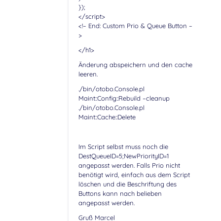
});
</script>
<!– End: Custom Prio & Queue Button –
>
</h1>
Änderung abspeichern und den cache
leeren.
./bin/otobo.Console.pl
Maint::Config::Rebuild –cleanup
./bin/otobo.Console.pl
Maint::Cache::Delete
Im Script selbst muss noch die
DestQueueID=5;NewPriorityID=1
angepasst werden. Falls Prio nicht
benötigt wird, einfach aus dem Script
löschen und die Beschriftung des
Buttons kann nach belieben
angepasst werden.
Gruß Marcel