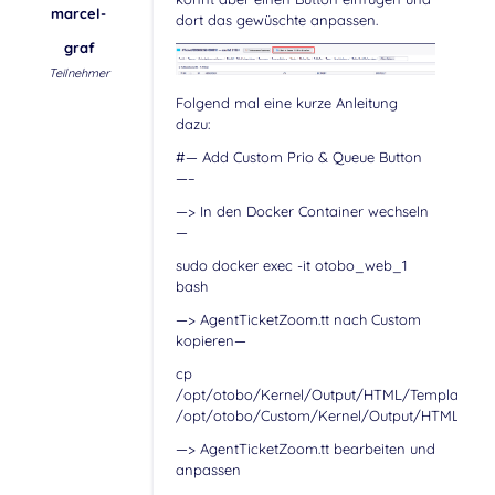
marcel-
dort das gewüschte anpassen.
graf
Teilnehmer
Folgend mal eine kurze Anleitung
dazu:
#— Add Custom Prio & Queue Button
—–
—> In den Docker Container wechseln
—
sudo docker exec -it otobo_web_1
bash
—> AgentTicketZoom.tt nach Custom
kopieren—
cp
/opt/otobo/Kernel/Output/HTML/Templates/St
/opt/otobo/Custom/Kernel/Output/HTML/Temp
—> AgentTicketZoom.tt bearbeiten und
anpassen