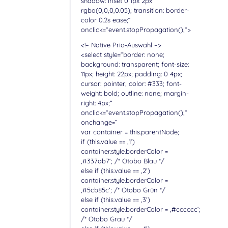
shadow: inset 0 1px 2px
rgba(0,0,0,0.05); transition: border-
color 0.2s ease;“
onclick=“event.stopPropagation();“>
<!– Native Prio-Auswahl –>
<select style=“border: none;
background: transparent; font-size:
11px; height: 22px; padding: 0 4px;
cursor: pointer; color: #333; font-
weight: bold; outline: none; margin-
right: 4px;“
onclick=“event.stopPropagation();“
onchange=“
var container = this.parentNode;
if (this.value == ‚1‘)
container.style.borderColor =
‚#337ab7‘; /* Otobo Blau */
else if (this.value == ‚2‘)
container.style.borderColor =
‚#5cb85c‘; /* Otobo Grün */
else if (this.value == ‚3‘)
container.style.borderColor = ‚#cccccc‘;
/* Otobo Grau */