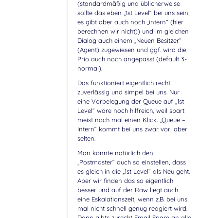
(standardmäßig und üblicherweise
sollte das eben „1st Level“ bei uns sein;
es gibt aber auch noch „intern“ (hier
berechnen wir nicht)) und im gleichen
Dialog auch einem „Neuen Besitzer“
(Agent) zugewiesen und ggf. wird die
Prio auch noch angepasst (default 3-
normal).
Das funktioniert eigentlich recht
zuverlässig und simpel bei uns. Nur
eine Vorbelegung der Queue auf „1st
Level“ wäre noch hilfreich, weil spart
meist noch mal einen Klick. „Queue –
Intern“ kommt bei uns zwar vor, aber
selten.
Man könnte natürlich den
„Postmaster“ auch so einstellen, dass
es gleich in die „1st Level“ als Neu geht.
Aber wir finden das so eigentlich
besser und auf der Raw liegt auch
eine Eskalationszeit, wenn z.B. bei uns
mal nicht schnell genug reagiert wird.
Dann gibts zurecht Email Spam an alle