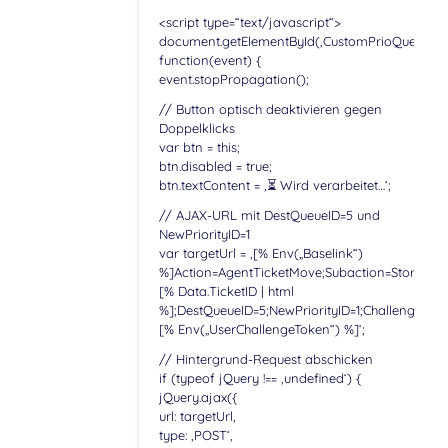
<script type=“text/javascript“>
document.getElementById(‚CustomPrioQueueBtn‘).
function(event) {
event.stopPropagation();
// Button optisch deaktivieren gegen
Doppelklicks
var btn = this;
btn.disabled = true;
btn.textContent = ‚⏳ Wird verarbeitet…‘;
// AJAX-URL mit DestQueueID=5 und
NewPriorityID=1
var targetUrl = ‚[% Env(„Baselink“)
%]Action=AgentTicketMove;Subaction=Store;Tick
[% Data.TicketID | html
%];DestQueueID=5;NewPriorityID=1;ChallengeTok
[% Env(„UserChallengeToken“) %]‘;
// Hintergrund-Request abschicken
if (typeof jQuery !== ‚undefined‘) {
jQuery.ajax({
url: targetUrl,
type: ‚POST‘,