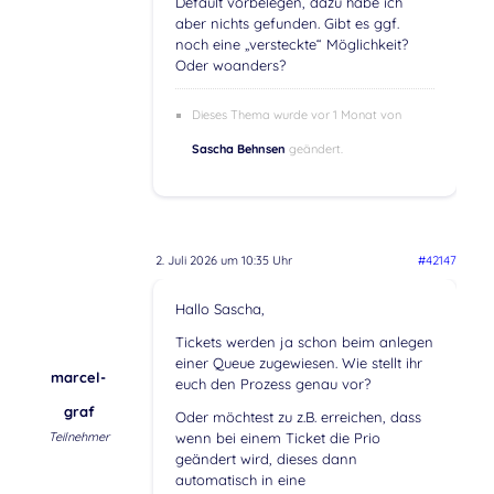
Default vorbelegen, dazu habe ich
aber nichts gefunden. Gibt es ggf.
noch eine „versteckte“ Möglichkeit?
Oder woanders?
Dieses Thema wurde vor 1 Monat von
Sascha Behnsen
geändert.
2. Juli 2026 um 10:35 Uhr
#42147
Hallo Sascha,
Tickets werden ja schon beim anlegen
einer Queue zugewiesen. Wie stellt ihr
marcel-
euch den Prozess genau vor?
graf
Oder möchtest zu z.B. erreichen, dass
Teilnehmer
wenn bei einem Ticket die Prio
geändert wird, dieses dann
automatisch in eine