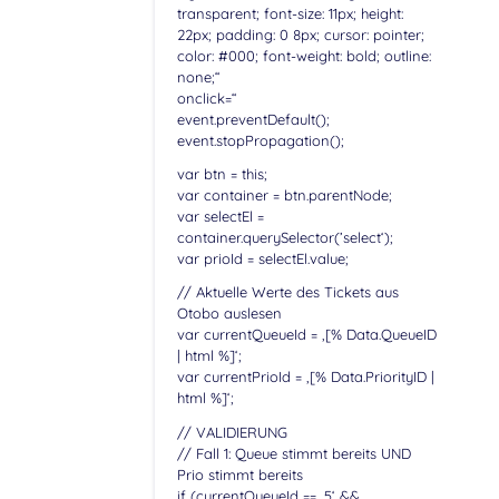
transparent; font-size: 11px; height:
22px; padding: 0 8px; cursor: pointer;
color: #000; font-weight: bold; outline:
none;“
onclick=“
event.preventDefault();
event.stopPropagation();
var btn = this;
var container = btn.parentNode;
var selectEl =
container.querySelector(’select‘);
var prioId = selectEl.value;
// Aktuelle Werte des Tickets aus
Otobo auslesen
var currentQueueId = ‚[% Data.QueueID
| html %]‘;
var currentPrioId = ‚[% Data.PriorityID |
html %]‘;
// VALIDIERUNG
// Fall 1: Queue stimmt bereits UND
Prio stimmt bereits
if (currentQueueId == ‚5‘ &&