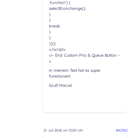
‚function‘) {
selectEl.onchange();
}
}
break;
}
}
})();
</script>
<!– End: Custom Prio & Queue Button –
>
In meinem Test hat es super
funktioniert.
Gruß Marcel
21. Juli 2026 um 12:00 Uhr
#42362