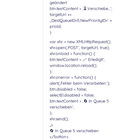
geändert
btn.textContent = ‚⏳ Verschiebe…‘;
targetUrl +=
‚;DestQueueID=5;NewPriorityID=‘ +
prioId;
}
var xhr = new XMLHttpRequest();
xhr.open(‚POST‘, targetUrl, true);
xhr.onload = function() {
btn.textContent = ‚✅ Erledigt!‘;
window.location.reload();
};
xhr.onerror = function() {
alert(‚Fehler beim Verarbeiten.‘);
btn.disabled = false;
selectEl.disabled = false;
btn.textContent = ‚🔄 In Queue 5
verschieben‘;
};
xhr.send();
„>
🔄 In Queue 5 verschieben
</button>