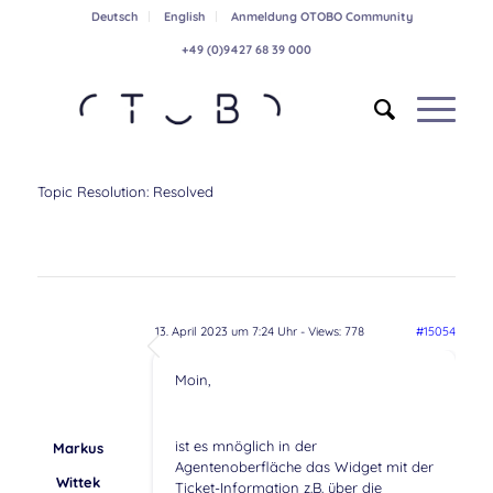
Deutsch
English
Anmeldung OTOBO Community
+49 (0)9427 68 39 000
Topic Resolution:
Resolved
13. April 2023 um 7:24 Uhr
- Views: 778
#15054
Moin,
ist es mnöglich in der
Markus
Agentenoberfläche das Widget mit der
Wittek
Ticket-Information z.B. über die