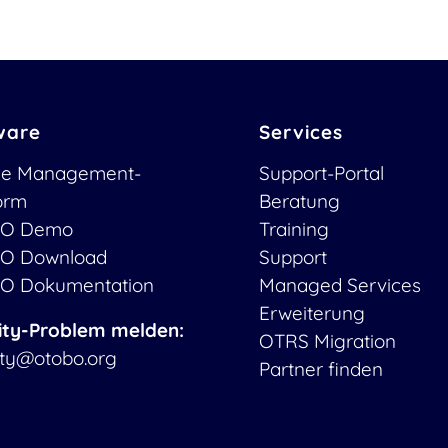
ware
Services
ce Management-
Support-Portal
form
Beratung
O Demo
Training
O Download
Support
O Dokumentation
Managed Services
Erweiterung
ity-Problem melden:
OTRS Migration
ity@otobo.org
Partner finden