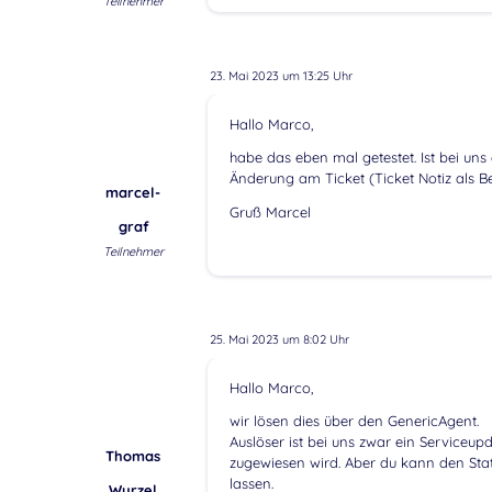
Teilnehmer
23. Mai 2023 um 13:25 Uhr
Hallo Marco,
habe das eben mal getestet. Ist bei un
Änderung am Ticket (Ticket Notiz als Be
marcel-
Gruß Marcel
graf
Teilnehmer
25. Mai 2023 um 8:02 Uhr
Hallo Marco,
wir lösen dies über den GenericAgent.
Auslöser ist bei uns zwar ein Serviceupd
Thomas
zugewiesen wird. Aber du kann den Sta
lassen.
Wurzel