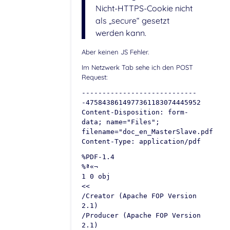
Nicht-HTTPS-Cookie nicht
als „secure“ gesetzt
werden kann.
Aber keinen JS Fehler.
Im Netzwerk Tab sehe ich den POST
Request:
----------------------------
-4758438614977361183074445952
Content-Disposition: form-
data; name="Files";
filename="doc_en_MasterSlave.pdf"
Content-Type: application/pdf
%PDF-1.4
%ª«¬­
1 0 obj
<<
/Creator (Apache FOP Version
2.1)
/Producer (Apache FOP Version
2.1)