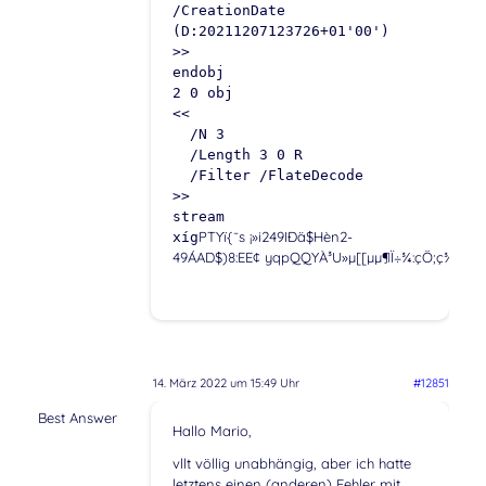
/CreationDate
(D:20211207123726+01'00')
>>
endobj
2 0 obj
<<
/N 3
/Length 3 0 R
/Filter /FlateDecode
>>
stream
PTYï{¯s ¡»i249IÐä$Hèn2-
xíg
49ÁAD$)8:EE¢ yqpQQYÀ³U»µ[[µµ¶Ï÷¾:çÖ;ç¾ºUï«z
14. März 2022 um 15:49 Uhr
#12851
Best Answer
Hallo Mario,
vllt völlig unabhängig, aber ich hatte
letztens einen (anderen) Fehler mit