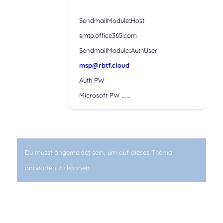
SendmailModule::Host
smtp.office365.com
SendmailModule::AuthUser
msp@rbtf.cloud
Auth PW
Microsoft PW …….
Du musst angemeldet sein, um auf dieses Thema
antworten zu können.