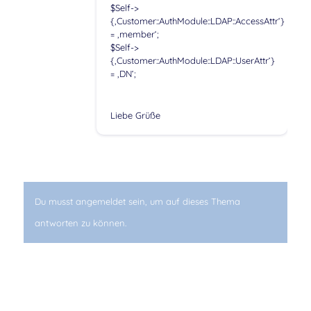
$Self->
{‚Customer::AuthModule::LDAP::AccessAttr‘}
= ‚member‘;
$Self->
{‚Customer::AuthModule::LDAP::UserAttr‘}
= ‚DN‘;
Liebe Grüße
Du musst angemeldet sein, um auf dieses Thema
antworten zu können.