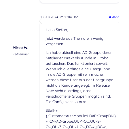
18. Juli 2024 um 10:04 Uhr
#31663
Hallo Stefan,
jetzt wurde das Thema ein wenig
vergessen…
Mirco W.
Ich habe aktuell eine AD-Gruppe deren
Teilnehmer
Mitglieder direkt als Kunde in Otobo
auftauchen. Das funktioniert soweit.
Wenn ich allerdings eine Usergruppe
in die AD-Gruppe mit rein mache,
werden diese User aus der Usergruppe
nicht als Kunde angelegt. Im Release
Note steht allerdings, dass
verschachtelte Gruppen möglich sind.
Die Config sieht so aus:
$Self->
{‚Customer::AuthModule::LDAP::GroupDN‘}
= ‚CN=AD-Grppe,OU=1-OU,OU=2-
OU,OU=3-OU,OU=4-OU,DC=xy,DC=z‘;