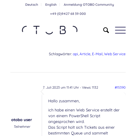
Deutsch
English
Anmeldung OTOBO Community
+49 (0)9427 68 39 000
Schlagwörter:
api
,
Article
,
E-Mail
,
Web Service
7. Juli 2023 um 11:41 Uhr
- Views: 1132
#15390
Hallo zusammen,
ich habe einen Web Service erstellt der
von einem PowerShell Script
otobo user
angesprochen wird.
Teilnehmer
Das Script holt sich Tickets aus einer
bestimmten Queue und sammelt