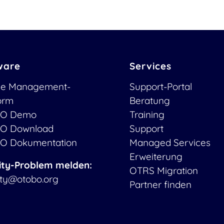
ware
Services
ce Management-
Support-Portal
form
Beratung
O Demo
Training
O Download
Support
O Dokumentation
Managed Services
Erweiterung
ity-Problem melden:
OTRS Migration
ity@otobo.org
Partner finden