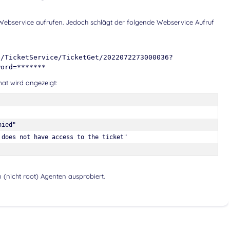
 Webservice aufrufen. Jedoch schlägt der folgende Webservice Aufruf
e/TicketService/TicketGet/2022072273000036?
word=*******
at wird angezeigt:
ied"

 does not have access to the ticket"
 (nicht root) Agenten ausprobiert.