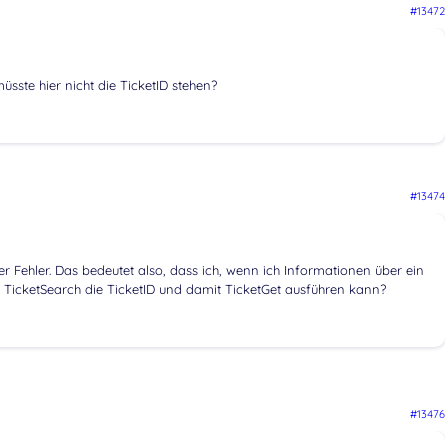
#13472
sste hier nicht die TicketID stehen?
#13474
r Fehler. Das bedeutet also, dass ich, wenn ich Informationen über ein
s TicketSearch die TicketID und damit TicketGet ausführen kann?
#13476