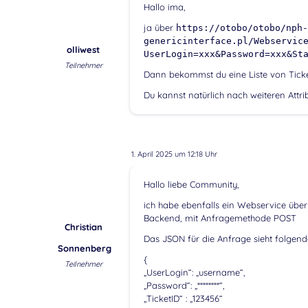
Hallo ima,
ja über
https://otobo/otobo/nph-
genericinterface.pl/Webservic
olliwest
UserLogin=xxx&Password=xxx&St
Teilnehmer
Dann bekommst du eine Liste von Ticke
Du kannst natürlich nach weiteren Attribu
1. April 2025 um 12:18 Uhr
Hallo liebe Community,
ich habe ebenfalls ein Webservice über 
Backend, mit Anfragemethode POST
Christian
Das JSON für die Anfrage sieht folgen
Sonnenberg
{
Teilnehmer
„UserLogin“: „username“,
„Password“: „********“,
„TicketID“ : „123456“