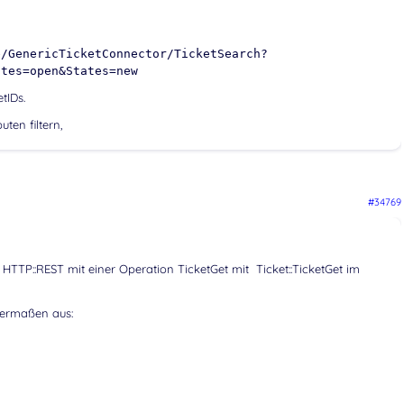
e/GenericTicketConnector/TicketSearch?
ates=open&States=new
tIDs.
ten filtern,
#34769
HTTP::REST mit einer Operation TicketGet mit Ticket::TicketGet im
dermaßen aus: