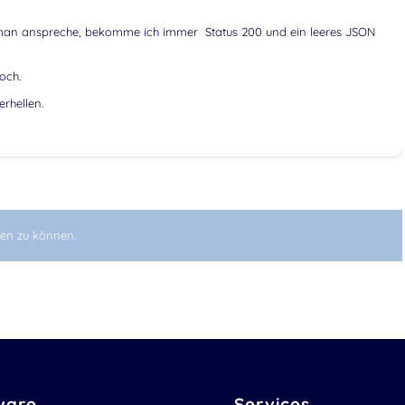
man anspreche, bekomme ich immer Status 200 und ein leeres JSON
och.
rhellen.
en zu können.
ware
Services