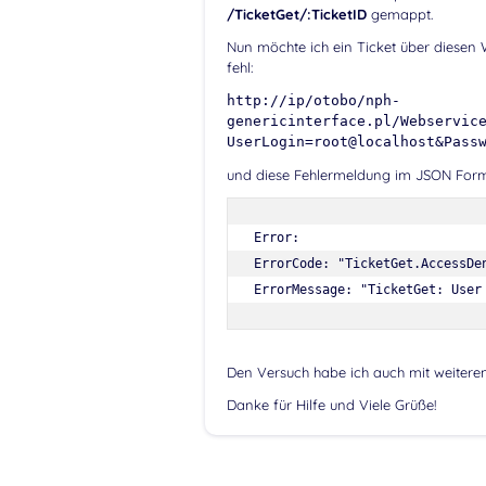
/TicketGet/:TicketID
gemappt.
Nun möchte ich ein Ticket über diesen
fehl:
http://ip/otobo/nph-
genericinterface.pl/Webservic
UserLogin=root@localhost&Pass
und diese Fehlermeldung im JSON Form
Error:

ErrorCode: "TicketGet.AccessDen
ErrorMessage: "TicketGet: User
Den Versuch habe ich auch mit weiteren
Danke für Hilfe und Viele Grüße!