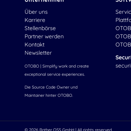
Über uns
Servi
Karriere
Platt
Stellenbörse
OTOB
Partner werden
OTOB
Kontakt
OTOB
Newsletter
Secur
secur
OTOBO | Simplify work and create
exceptional service experiences.
Die Source Code Owner und
Maintainer hinter OTOBO.
© 2026
Rother OSS GmbH
| All rights reserved.