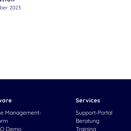
mber 2023
ware
Services
ce Management-
Support-Portal
form
Beratung
O Demo
Training