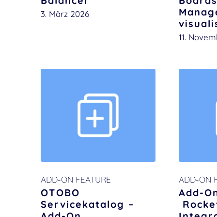
Balancer
Boards
Manag
3. März 2026
visual
11. Novem
ADD-ON FEATURE
ADD-ON 
OTOBO
Add-On
Servicekatalog –
Rocket
Add-On
Integr