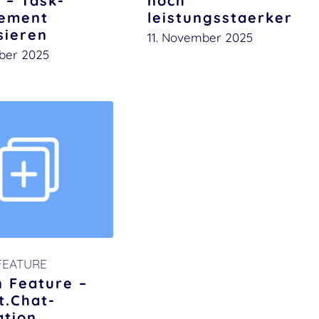
 – Task-
noch
ement
leistungsstaerker
isieren
11. November 2025
ber 2025
FEATURE
 Feature –
.Chat-
ation