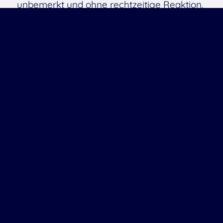
unbemerkt und ohne rechtzeitige Reaktion.
Lösung mit OTOBO:
Verwalten Sie
Verträge als CIs – inklusive Fristen,
Ansprechpartnern und verknüpften oder
hinterlegten Dokumenten. (Für große oder
viele Dateien empfiehlt sich ein separates
DMS.)
Ergebnis:
Volle Kontrolle über Ihre
Vertragslaufzeiten – und keine bösen
Überraschungen mehr.