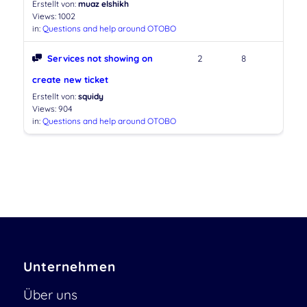
Erstellt von:
muaz elshikh
Views: 1002
in:
Questions and help around OTOBO
Services not showing on
2
8
create new ticket
Erstellt von:
squidy
Views: 904
in:
Questions and help around OTOBO
Unternehmen
Über uns