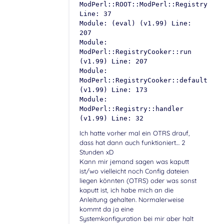
ModPerl::ROOT::ModPerl::Registry::op
Line: 37
Module: (eval) (v1.99) Line:
207
Module:
ModPerl::RegistryCooker::run
(v1.99) Line: 207
Module:
ModPerl::RegistryCooker::default_han
(v1.99) Line: 173
Module:
ModPerl::Registry::handler
(v1.99) Line: 32
Ich hatte vorher mal ein OTRS drauf,
dass hat dann auch funktioniert… 2
Stunden xD
Kann mir jemand sagen was kaputt
ist/wo vielleicht noch Config dateien
liegen könnten (OTRS) oder was sonst
kaputt ist, ich habe mich an die
Anleitung gehalten. Normalerweise
kommt da ja eine
Systemkonfiguration bei mir aber halt