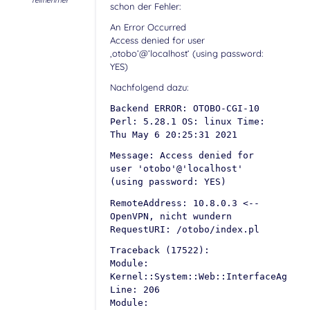
Teilnehmer
schon der Fehler:
An Error Occurred
Access denied for user
‚otobo’@’localhost‘ (using password:
YES)
Nachfolgend dazu:
Backend ERROR: OTOBO-CGI-10
Perl: 5.28.1 OS: linux Time:
Thu May 6 20:25:31 2021
Message: Access denied for
user 'otobo'@'localhost'
(using password: YES)
RemoteAddress: 10.8.0.3 <--
OpenVPN, nicht wundern
RequestURI: /otobo/index.pl
Traceback (17522):
Module:
Kernel::System::Web::InterfaceAgent:
Line: 206
Module: