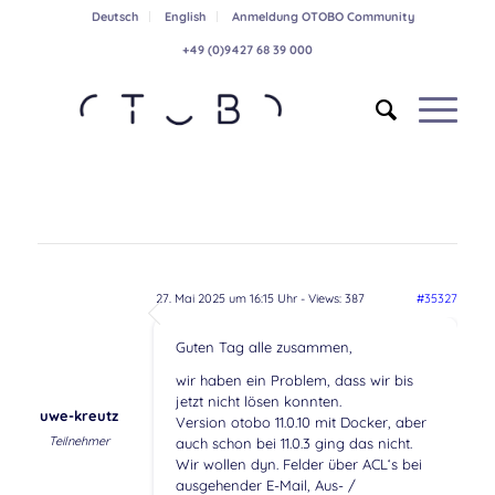
Deutsch
English
Anmeldung OTOBO Community
+49 (0)9427 68 39 000
27. Mai 2025 um 16:15 Uhr
- Views: 387
#35327
Guten Tag alle zusammen,
wir haben ein Problem, dass wir bis
jetzt nicht lösen konnten.
uwe-kreutz
Version otobo 11.0.10 mit Docker, aber
Teilnehmer
auch schon bei 11.0.3 ging das nicht.
Wir wollen dyn. Felder über ACL‘s bei
ausgehender E-Mail, Aus- /