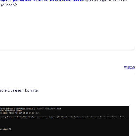
n müssen?
#12050
sole auslesen konnte.