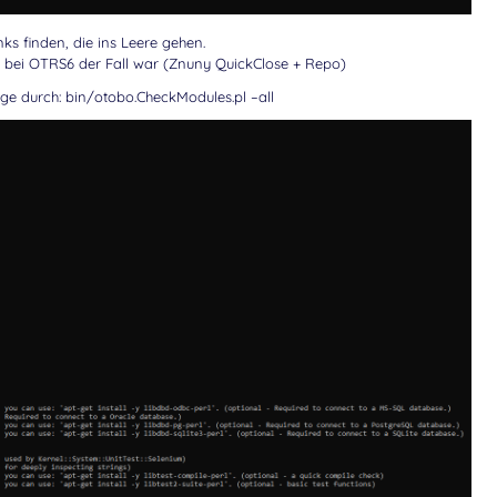
ks finden, die ins Leere gehen.
es bei OTRS6 der Fall war (Znuny QuickClose + Repo)
gage durch: bin/otobo.CheckModules.pl –all