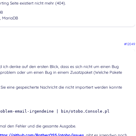
g Seite existiert nicht mehr (404).
DB
7, MariaDB
#12049
nd ich denke auf den ersten Blick, dass es sich nicht um einen Bug
nsproblem oder um einen Bug in einem Zusatzpaket (Welche Pakete
 Sie eine gespeicherte Nachricht die nicht importiert werden konnte
roblem-email-irgendeine | bin/otobo.Console.pl
hmal den Fehler und die gesamte Ausgabe.
ttps://github.com/RotherOSS/otobo/issues
, gibt es irgendwo noch