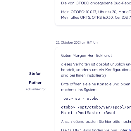
Die von OTOBO angegebene Bug-Reportin
Mein OTOBO: 10.0.13, Ubuntu 20, Maria
Mein altes ORTS: OTRS 6.0.30, CentOS 
25. Oktober 2021 um 8:41 Uhr
Guten Morgen Herr Eckhardt,
dieses Verhalten ist absolut unüblich u
handelt, sondern um ein Konfiguratio
Stefan
sind bei Ihnen installiert?)
Rother
Bitte öffnen sie eine Konsole und pipen
Administrator
nochmal ins System:
root> su - otobo
otobo> /opt/otobo/var/spool/p
Maint::PostMaster::Read
Anschließend posten Sie hier bitte noc
Die OTOBO Bugs finden Sie nun unter
h