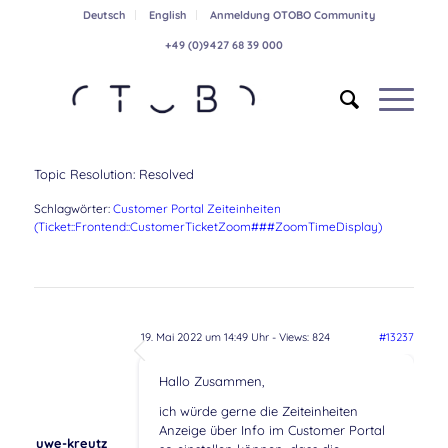
Deutsch
English
Anmeldung OTOBO Community
+49 (0)9427 68 39 000
Topic Resolution:
Resolved
Schlagwörter:
Customer Portal Zeiteinheiten
(Ticket::Frontend::CustomerTicketZoom###ZoomTimeDisplay)
19. Mai 2022 um 14:49 Uhr
- Views: 824
#13237
Hallo Zusammen,
ich würde gerne die Zeiteinheiten
Anzeige über Info im Customer Portal
uwe-kreutz