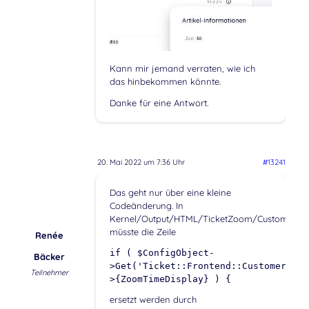
Kann mir jemand verraten, wie ich
das hinbekommen könnte.
Danke für eine Antwort.
20. Mai 2022 um 7:36 Uhr
#13241
Das geht nur über eine kleine
Codeänderung. In
Kernel/Output/HTML/TicketZoom/Customer/B
müsste die Zeile
Renée
if ( $ConfigObject-
Bäcker
>Get('Ticket::Frontend::CustomerTick
Teilnehmer
>{ZoomTimeDisplay} ) {
ersetzt werden durch