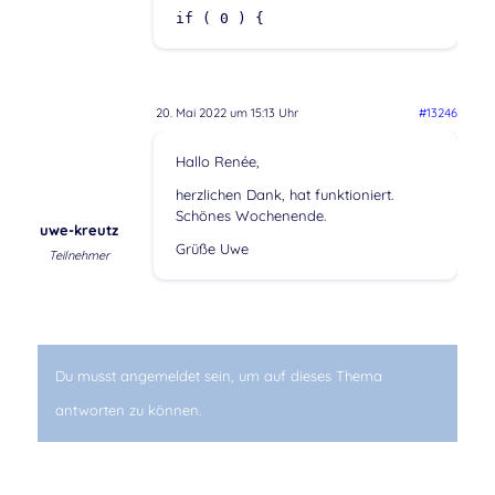
if ( 0 ) {
20. Mai 2022 um 15:13 Uhr
#13246
Hallo Renée,
herzlichen Dank, hat funktioniert.
Schönes Wochenende.
uwe-kreutz
Grüße Uwe
Teilnehmer
Du musst angemeldet sein, um auf dieses Thema
antworten zu können.