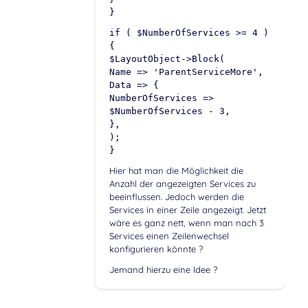
}
if ( $NumberOfServices >= 4 )
{
$LayoutObject->Block(
Name => 'ParentServiceMore',
Data => {
NumberOfServices =>
$NumberOfServices - 3,
},
);
}
Hier hat man die Möglichkeit die
Anzahl der angezeigten Services zu
beeinflussen. Jedoch werden die
Services in einer Zeile angezeigt. Jetzt
wäre es ganz nett, wenn man nach 3
Services einen Zeilenwechsel
konfigurieren könnte ?
Jemand hierzu eine Idee ?