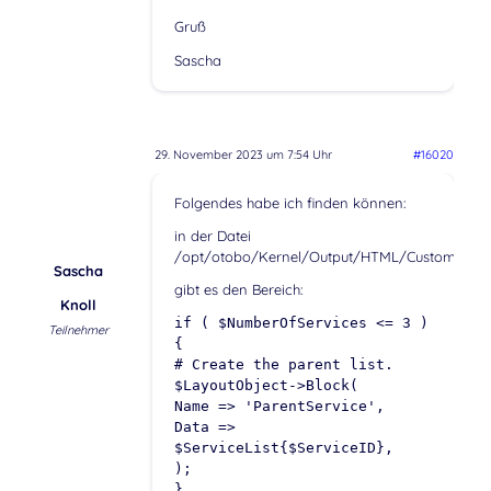
Gruß
Sascha
29. November 2023 um 7:54 Uhr
#16020
Folgendes habe ich finden können:
in der Datei
/opt/otobo/Kernel/Output/HTML/CustomerDas
Sascha
gibt es den Bereich:
Knoll
if ( $NumberOfServices <= 3 )
Teilnehmer
{
# Create the parent list.
$LayoutObject->Block(
Name => 'ParentService',
Data =>
$ServiceList{$ServiceID},
);
}