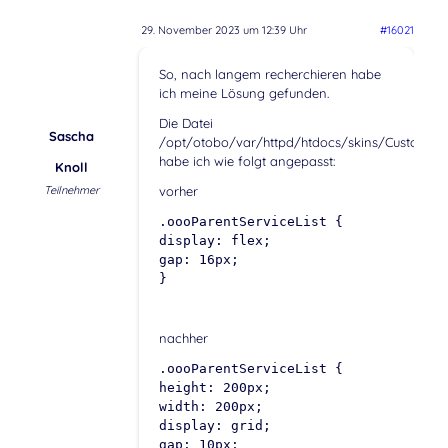
29. November 2023 um 12:39 Uhr
#16021
So, nach langem recherchieren habe
ich meine Lösung gefunden.
Die Datei
Sascha
/opt/otobo/var/httpd/htdocs/skins/Customer/d
habe ich wie folgt angepasst:
Knoll
Teilnehmer
vorher
.oooParentServiceList {
display: flex;
gap: 16px;
}
nachher
.oooParentServiceList {
height: 200px;
width: 200px;
display: grid;
gap: 10px;