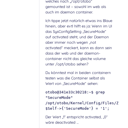
welches nach „/opt/otobo“
gemounted ist – sowohl im web als
auch im daemon container.
Ich tippe jetzt natürlich etwas ins Blaue
hinein, aber evtl hilft es ja: Wenn im UI
das SysConfigSetting „SecureMode“
auf activated steht, und der Daemon
aber immer noch wegen „not
activated“ meckert, kann es dann sein
dass der web und der daemon-
container nicht das gleiche volume
unter /opt/otobo sehen?
Du könntest mal in beiden containern
testen was die Container selbst als
Wert von „SecureMode“ sehen:
otobo@341e33c30218:~$ grep
"SecureMode"
/opt/otobo/Kernel/Config/Files/ZZZAA
$Self->{'SecureMode'} = '1';
Der Wert „1“ entspricht activated, „0“
wäre deactivated …