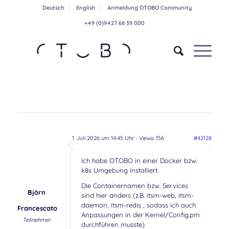
Deutsch
English
Anmeldung OTOBO Community
+49 (0)9427 68 39 000
1. Juli 2026 um 14:45 Uhr
- Views: 156
#42128
Ich habe OTOBO in einer Docker bzw.
k8s Umgebung installiert.
Die Containernamen bzw. Services
Björn
sind hier anders (z.B. itsm-web, itsm-
daemon, itsm-redis , sodass ich auch
Francescato
Anpassungen in der Kernel/Config.pm
Teilnehmer
durchführen musste).