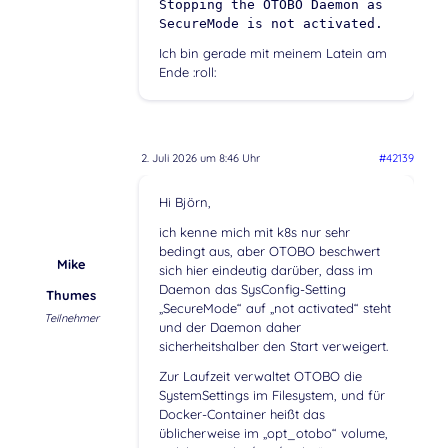
Stopping the OTOBO Daemon as
SecureMode is not activated.
Ich bin gerade mit meinem Latein am
Ende :roll:
2. Juli 2026 um 8:46 Uhr
#42139
Hi Björn,
ich kenne mich mit k8s nur sehr
bedingt aus, aber OTOBO beschwert
Mike
sich hier eindeutig darüber, dass im
Daemon das SysConfig-Setting
Thumes
„SecureMode“ auf „not activated“ steht
Teilnehmer
und der Daemon daher
sicherheitshalber den Start verweigert.
Zur Laufzeit verwaltet OTOBO die
SystemSettings im Filesystem, und für
Docker-Container heißt das
üblicherweise im „opt_otobo“ volume,