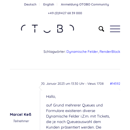
Deutsch
English
Anmeldung OTOBO Community
+49 (0)9427 68 39 000
Schlagwörter:
Dynamische Felder
,
RenderBlock
20. Januar 2023 um 13:30 Uhr
- Views: 1708
#14592
Hallo,
auf Grund mehrerer Queues und
Formulare existieren diverse
Marcel Keß
Dynamische Felder i.Z.m. mit Tickets,
Teilnehmer
die je nach Queueauswahl dem
Kunden präsentiert werden. Die