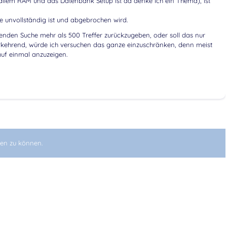
 allem RAM und das Datenbank Setup ist da denke ich ein Thema), ist
e unvollständig ist und abgebrochen wird.
hrenden Suche mehr als 500 Treffer zurückzugeben, oder soll das nur
kehrend, würde ich versuchen das ganze einzuschränken, denn meist
auf einmal anzuzeigen.
en zu können.