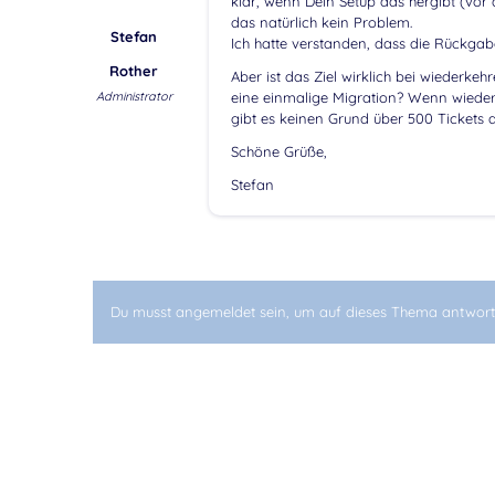
klar, wenn Dein Setup das hergibt (vor
das natürlich kein Problem.
Stefan
Ich hatte verstanden, dass die Rückgab
Rother
Aber ist das Ziel wirklich bei wiederke
Administrator
eine einmalige Migration? Wenn wieder
gibt es keinen Grund über 500 Tickets 
Schöne Grüße,
Stefan
Du musst angemeldet sein, um auf dieses Thema antwort