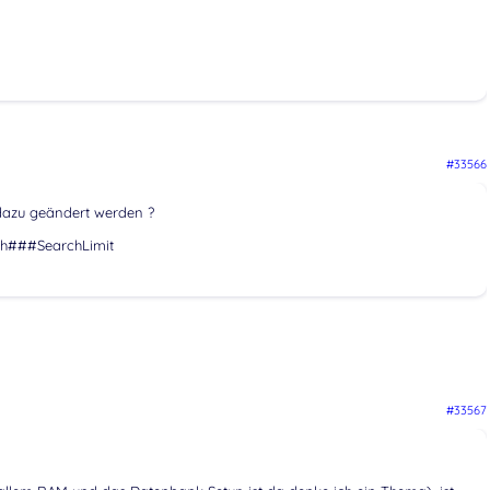
#33566
 dazu geändert werden ?
rch###SearchLimit
#33567