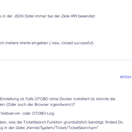
s in der JSON Datei immer bei der Zeile 499 beeendet.
h mehere Werte eingeben ( new, closed successful)
#33564
nstellung ist. Falls OTOBO ohne Docker installiert ist, könnte die
ein (Oder auch der Browser irgendwann)?
m Webserver- oder OTOBO-Log.
en, was die TicketSearch Funktion grundsätzlich benötigt, findest Du
ng in der Datei „Kernel/System/Ticket/TicketSearch.pm“