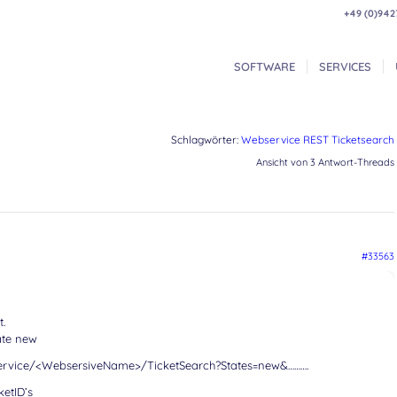
+49 (0)942
SOFTWARE
SERVICES
Schlagwörter:
Webservice REST Ticketsearch
Ansicht von 3 Antwort-Threads
#33563
.
ate new
service/<WebsersiveName>/TicketSearch?States=new&……….
ketID’s