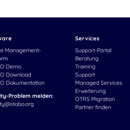
ware
Services
ce Management-
Support-Portal
form
Beratung
O Demo
Training
O Download
Support
O Dokumentation
Managed Services
Erweiterung
ity-Problem melden:
OTRS Migration
ity@otobo.org
Partner finden