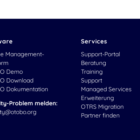
ware
Services
ce Management-
Support-Portal
form
Beratung
O Demo
Training
O Download
Support
O Dokumentation
Managed Services
Erweiterung
ity-Problem melden:
OTRS Migration
ity@otobo.org
Partner finden