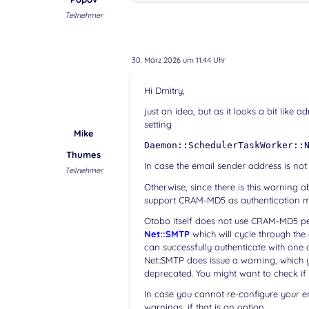
Teilnehmer
30. März 2026 um 11:44 Uhr
Hi Dmitry,
just an idea, but as it looks a bit like
setting
Mike
Daemon::SchedulerTaskWorker::
Thumes
In case the email sender address is not 
Teilnehmer
Otherwise, since there is this warning 
support CRAM-MD5 as authentication 
Otobo itself does not use CRAM-MD5 per
Net::SMTP
which will cycle through the 
can successfully authenticate with one o
Net::SMTP does issue a warning, which 
deprecated. You might want to check if
In case you cannot re-configure your em
warnings, if that is an option.