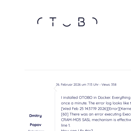
26. Februar 2026 um 7:13 Uhr
- Views: 358
I installed OTOBO in Docker. Everything
once a minute. The error log looks like t
[Wed Feb 25 14:37:19 2026][Error][Ker
[60] There was an error executing Execu
Dmitry
CRAM-MD5 SASL mechanism is effectivel
Popov
line 1.
How can I fix this?