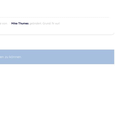
he von
Mike Thumes
geändert. Grund: fir xurl
en zu können.