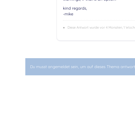
kind regards,
-mike
Diese Antwort wurde vor 4 Monaten, 1 Woc
Du musst angemeldet sein, um auf dieses Thema antwort