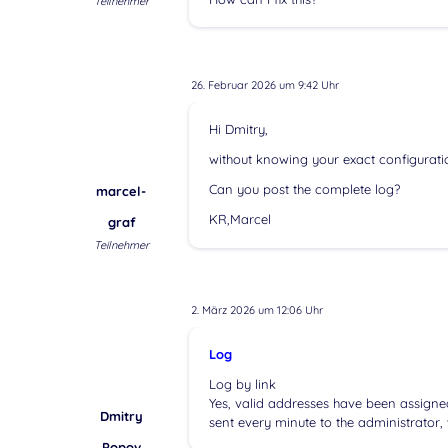
Teilnehmer
26. Februar 2026 um 9:42 Uhr
Hi Dmitry,
without knowing your exact configurati
Can you post the complete log?
marcel-
KR,Marcel
graf
Teilnehmer
2. März 2026 um 12:06 Uhr
Log
Log by link
Yes, valid addresses have been assigned
Dmitry
sent every minute to the administrator, 
Popov