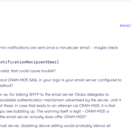
#40467
 admin notifications are sent once a minute per email – maybe check
NotificationRecipientEmail
valid, that could cause trouble?
about CRAM-MD5 SASL in your logs: Is your email server configured to
method?
 se, for talking SMTP to the email server Otobo delegates to
available authentication mechanism advertised by the server, until it
f these. In case that leads to an attempt via CRAM-MD5, it is that
you see bubbling up. The warning itself is legit – CRAM-MD5
is
 the email server actually does offer CRAM-MD5?
ail server, disabling above setting would probably silence all