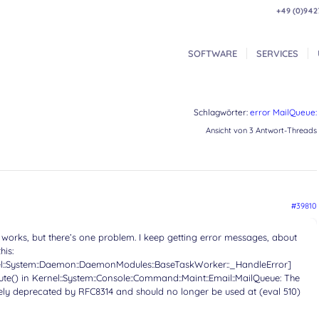
+49 (0)942
SOFTWARE
SERVICES
Schlagwörter:
error MailQueue:
Ansicht von 3 Antwort-Threads
#39810
 works, but there’s one problem. I keep getting error messages, about
his:
nel::System::Daemon::DaemonModules::BaseTaskWorker::_HandleError]
te() in Kernel::System::Console::Command::Maint::Email::MailQueue: The
y deprecated by RFC8314 and should no longer be used at (eval 510)