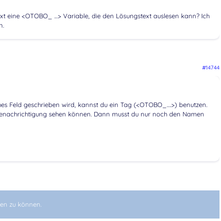
iltext eine <OTOBO_ …> Variable, die den Lösungstext auslesen kann? Ich
n.
#14744
es Feld geschrieben wird, kannst du ein Tag (<OTOBO_….>) benutzen.
 Benachrichtigung sehen können. Dann musst du nur noch den Namen
en zu können.