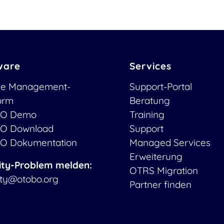
ware
Services
ce Management-
Support-Portal
form
Beratung
O Demo
Training
O Download
Support
O Dokumentation
Managed Services
Erweiterung
ity-Problem melden:
OTRS Migration
ity@otobo.org
Partner finden