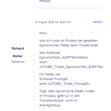
Markus
14. August 2025 um 16:03 Uhr
#35859
Moin,
also ich nutze im Prozess die gesetzten
dynamischen Felder beim TicketCreate
Richard
also Schlüssel:
Müller
DynamicField_ALERTStartdatum
Teilnehmer
Wert:
<OTOBO_Ticket_DynamicField_ALERTStartdat
Für Felder wie
Schlüssel: PriorityID
Wert: <OTOBO_Ticket_PriorityID>
Tags oder Dynamische Felder nutzen
im Prozess, geht nur in den
TransitionAction, nicht im
ActivityDialog.