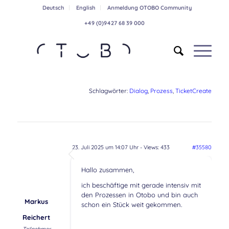
Deutsch
English
Anmeldung OTOBO Community
+49 (0)9427 68 39 000
Schlagwörter:
Dialog
,
Prozess
,
TicketCreate
23. Juli 2025 um 14:07 Uhr
- Views: 433
#35580
Hallo zusammen,
ich beschäftige mit gerade intensiv mit
den Prozessen in Otobo und bin auch
Markus
schon ein Stück weit gekommen.
Reichert