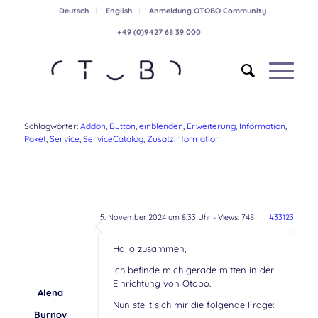
Deutsch
English
Anmeldung OTOBO Community
+49 (0)9427 68 39 000
Schlagwörter:
Addon
,
Button
,
einblenden
,
Erweiterung
,
Information
,
Paket
,
Service
,
ServiceCatalog
,
Zusatzinformation
5. November 2024 um 8:33 Uhr
- Views: 748
#33123
Hallo zusammen,
ich befinde mich gerade mitten in der
Einrichtung von Otobo.
Alena
Nun stellt sich mir die folgende Frage:
Burnov