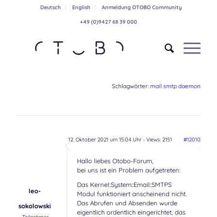
Deutsch
English
Anmeldung OTOBO Community
+49 (0)9427 68 39 000
Schlagwörter:
mail smtp daemon
12. Oktober 2021 um 15:04 Uhr
- Views: 2151
#12010
Hallo liebes Otobo-Forum,
bei uns ist ein Problem aufgetreten:
Das Kernel::System::Email::SMTPS
leo-
Modul funktioniert anscheinend nicht.
Das Abrufen und Absenden wurde
sokolowski
eigentlich ordentlich eingerichtet, das