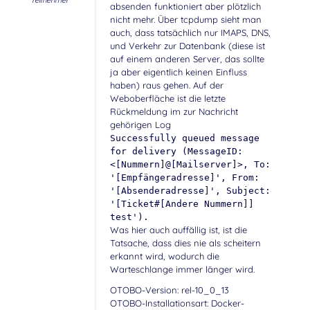
Teilnehmer
absenden funktioniert aber plötzlich
nicht mehr. Über tcpdump sieht man
auch, dass tatsächlich nur IMAPS, DNS,
und Verkehr zur Datenbank (diese ist
auf einem anderen Server, das sollte
ja aber eigentlich keinen Einfluss
haben) raus gehen. Auf der
Weboberfläche ist die letzte
Rückmeldung im zur Nachricht
gehörigen Log
Successfully queued message
for delivery (MessageID:
<[Nummern]@[Mailserver]>, To:
'[Empfängeradresse]', From:
'[Absenderadresse]', Subject:
'[Ticket#[Andere Nummern]]
test').
Was hier auch auffällig ist, ist die
Tatsache, dass dies nie als scheitern
erkannt wird, wodurch die
Warteschlange immer länger wird.
OTOBO-Version: rel-10_0_13
OTOBO-Installationsart: Docker-