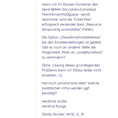
Wenn ich im Docker-Container den
Send-Befehl (bin/otobo.Console.pl
Maint::Email::MailQueue –send)
abschicke, wird die Ticket-Mail
erfolgreich versendet (kein „Resource
temporarily unavailable“-Fehler).
Die Option „CheckEmailValidAddress“
bei den Emaileinstellungen ist gesetzt.
Gibt es noch an anderer Stelle die
Möglichkeit, Mails an „root@localhost“
zu verhindern?
Ohne Lösung dieses grundlegenden
Problems kann ich Otobo leider nicht
einsetzen :-((
Hat noch jemand eine Idee? Welche
zusätzlichen Infos werden ggf.
benötigt?
Herzliche Grüße
Hartmut Runge
Otobo Docker: rel-10_0_15