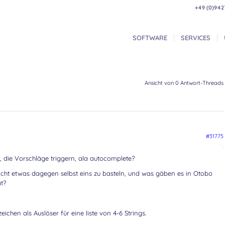
+49 (0)942
SOFTWARE
SERVICES
Ansicht von 0 Antwort-Threads
#31775
h, die Vorschläge triggern, ala autocomplete?
icht etwas dagegen selbst eins zu basteln, und was gäben es in Otobo
t?
eichen als Auslöser für eine liste von 4-6 Strings.