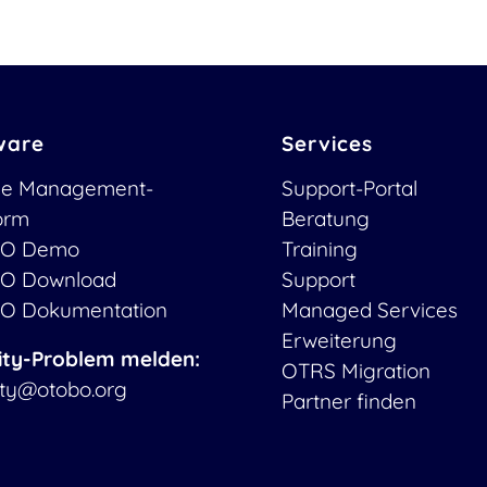
ware
Services
ce Management-
Support-Portal
form
Beratung
O Demo
Training
O Download
Support
O Dokumentation
Managed Services
Erweiterung
ity-Problem melden:
OTRS Migration
ity@otobo.org
Partner finden