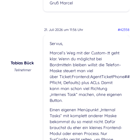
Gruß Marcel
21. Juli 2026 um 11:56 Uhr
#42358
Servus,
Marcel’s Weg mit der Custom-.tt geht
klar. Wenn du möglichst bei
Tobias Bück
Bordmitteln bleiben willst: die Telefon-
Teilnehmer
Maske steuert man viel
über Ticket::Frontend::AgentTicketPhone###… (F
Pflicht, Defaults) plus ACLs. Damit
kann man schon viel Richtung
„internes Task“ machen, ohne eigenen
Button.
Einen eigenen Menüpunkt „Internal
Tasks“ mit komplett anderer Maske
bekommst du so meist nicht. Dafür
brauchst du eher ein kleines Frontend-
Modul oder einen Process. Nur
SysConfig reicht selten, um Phone