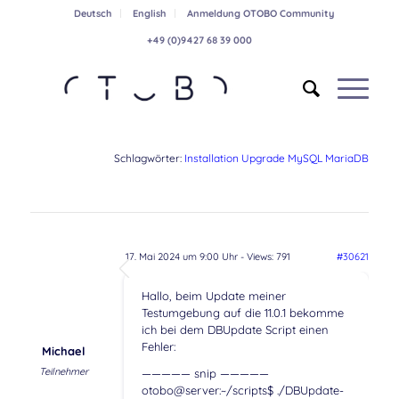
Deutsch
English
Anmeldung OTOBO Community
+49 (0)9427 68 39 000
Schlagwörter:
Installation Upgrade MySQL MariaDB
17. Mai 2024 um 9:00 Uhr
- Views: 791
#30621
Hallo, beim Update meiner
Testumgebung auf die 11.0.1 bekomme
ich bei dem DBUpdate Script einen
Fehler:
Michael
Teilnehmer
————— snip —————
otobo@server:~/scripts$ ./DBUpdate-