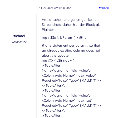
17. Mai 2024 um 11:50 Uhr
#30630
Hm, anscheinend gehen gar keine
Screenshots, daher hier der Block als
Plaintext
Michael
my ( $Self, %Param ) = @_;
Teilnehmer
# one statement per column, so that
an already existing column does not
abort the update
my @XMLStrings = (
‚<TableAlter
Name=“dynamic_field_value“>
<ColumnAdd Name=“index_value“
Required=“false“ Type=“SMALLINT“ />
</TableAlter>‘,
‚<TableAlter
Name=“dynamic_field_value“>
<ColumnAdd Name=“index_set“
Required=“false“ Type=“SMALLINT“ />
</TableAlter>‘,
‚<TableAlter