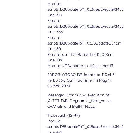
Module:
scripts::DBUpdateTo11_0::Base::ExecuteXMLDBStr
Line: 418
Module:
scripts::DBUpdateTo11_0::Base::ExecuteXMLDBArr
Line: 366
Module:
scripts::DBUpdateTo11_0::DBUpdateDynamicField
Line: 60
Module: scripts::DBUpdateTo11_0::Run
Line: 109
Module: ./DBUpdate-to-11.0.pl Line: 43
ERROR: OTOBO-DBUpdate-to-11.0.pl-5
Perl: 5.36.0 OS: linux Time: Fri May 17
08:15:58 2024
Message: Error during execution of
‚ALTER TABLE dynamic_field_value
CHANGE id id BIGINT NULL‘!
Traceback (12749):
Module:
scripts::DBUpdateTo11_0::Base::ExecuteXMLDBStr
Line: 421