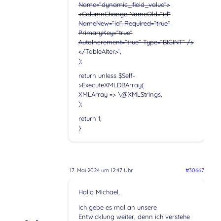
Name=“dynamic_field_value“>
<ColumnChange NameOld=“id“
NameNew=“id“ Required=“true“
PrimaryKey=“true“
AutoIncrement=“true“ Type=“BIGINT“ />
</TableAlter>‘,
);
return unless $Self-
>ExecuteXMLDBArray(
XMLArray => \@XMLStrings,
);
return 1;
}
17. Mai 2024 um 12:47 Uhr
#30667
Hallo Michael,
ich gebe es mal an unsere
Entwicklung weiter, denn ich verstehe