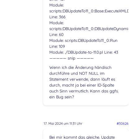
Module:
scripts::DBUpdateTo11_0::Base::ExecuteXMLDBArr
Line: 366
Module:
scripts::DBUpdateTo11_0::DBUpdateDynamicField
Line: 60
Module: scripts::DBUpdateTo11_0::Run
Line: 109
Module: ./DBUpdate-to-11.0.pl Line: 43
————— snip —————
Wenn ich die Änderung händisch
durchführe und NOT NULL im
Statement verwende, dann läuft es
durch, macht ja bei einer ID-Spalte
auch Sinn vermutlich. Kann das ggfs.
ein Bug sein?
17. Mai 2024 um 11:31 Uhr
#30626
Bei mir kommt das gleiche. Update