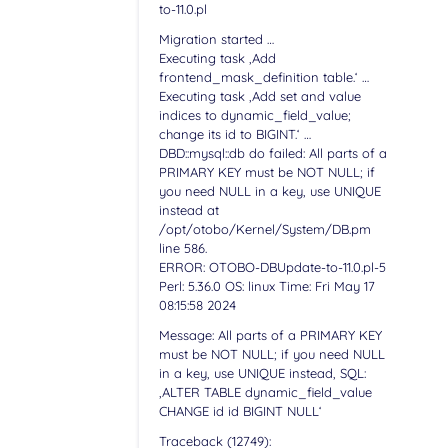
to-11.0.pl
Migration started …
Executing task ‚Add
frontend_mask_definition table.‘ …
Executing task ‚Add set and value
indices to dynamic_field_value;
change its id to BIGINT.‘ …
DBD::mysql::db do failed: All parts of a
PRIMARY KEY must be NOT NULL; if
you need NULL in a key, use UNIQUE
instead at
/opt/otobo/Kernel/System/DB.pm
line 586.
ERROR: OTOBO-DBUpdate-to-11.0.pl-5
Perl: 5.36.0 OS: linux Time: Fri May 17
08:15:58 2024
Message: All parts of a PRIMARY KEY
must be NOT NULL; if you need NULL
in a key, use UNIQUE instead, SQL:
‚ALTER TABLE dynamic_field_value
CHANGE id id BIGINT NULL‘
Traceback (12749):