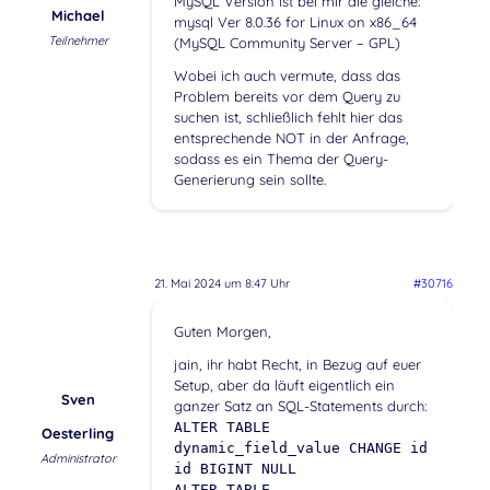
MySQL Version ist bei mir die gleiche:
Michael
mysql Ver 8.0.36 for Linux on x86_64
Teilnehmer
(MySQL Community Server – GPL)
Wobei ich auch vermute, dass das
Problem bereits vor dem Query zu
suchen ist, schließlich fehlt hier das
entsprechende NOT in der Anfrage,
sodass es ein Thema der Query-
Generierung sein sollte.
21. Mai 2024 um 8:47 Uhr
#30716
Guten Morgen,
jain, ihr habt Recht, in Bezug auf euer
Setup, aber da läuft eigentlich ein
Sven
ganzer Satz an SQL-Statements durch:
ALTER TABLE
Oesterling
dynamic_field_value CHANGE id
Administrator
id BIGINT NULL
ALTER TABLE