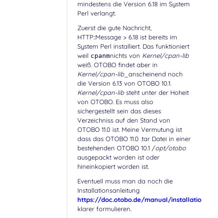
mindestens die Version 6.18 im System
Perl verlangt.
Zuerst die gute Nachricht,
HTTP::Message > 6.18 ist bereits im
System Perl installiert. Das funktioniert
weil
nichts von
Kernel/cpan-lib
cpanm
weiß. OTOBO findet aber in
Kernel/cpan-lib
_anscheinend noch
die Version 6.13 von OTOBO 10.1.
Kernel/cpan-lib
steht unter der Hoheit
von OTOBO. Es muss also
sichergestellt sein das dieses
Verzeichniss auf den Stand von
OTOBO 11.0 ist. Meine Vermutung ist
dass das OTOBO 11.0 .tar Datei in einer
bestehenden OTOBO 10.1 /
opt/otobo
ausgepackt worden ist oder
hineinkopiert worden ist.
Eventuell muss man da noch die
Installationsanleitung
https://doc.otobo.de/manual/installation/11.
klarer formulieren.