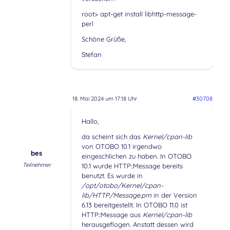
root> apt-get install libhttp-message-
perl
Schöne Grüße,
Stefan
18. Mai 2024 um 17:18 Uhr
#30708
Hallo,
da scheint sich das
Kernel/cpan-lib
von OTOBO 10.1 irgendwo
bes
eingeschlichen zu haben. In OTOBO
Teilnehmer
10.1 wurde HTTP::Message bereits
benutzt. Es wurde in
/opt/otobo/Kernel/cpan-
lib/HTTP/Message.pm
in der Version
6.13 bereitgestellt. In OTOBO 11.0 ist
HTTP::Message aus
Kernel/cpan-lib
herausgeflogen. Anstatt dessen wird