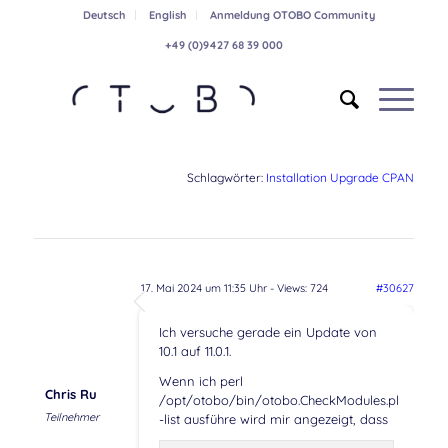
Deutsch
English
Anmeldung OTOBO Community
+49 (0)9427 68 39 000
Schlagwörter:
Installation Upgrade CPAN
17. Mai 2024 um 11:35 Uhr
- Views: 724
#30627
Ich versuche gerade ein Update von
10.1 auf 11.0.1.
Wenn ich perl
Chris Ru
/opt/otobo/bin/otobo.CheckModules.pl
Teilnehmer
-list ausführe wird mir angezeigt, dass