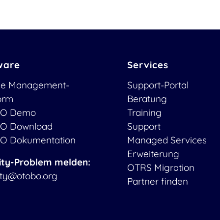
ware
Services
ce Management-
Support-Portal
form
Beratung
O Demo
Training
O Download
Support
O Dokumentation
Managed Services
Erweiterung
ity-Problem melden:
OTRS Migration
ity@otobo.org
Partner finden