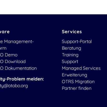
ware
Services
ce Management-
Support-Portal
form
Beratung
O Demo
Training
O Download
Support
O Dokumentation
Managed Services
Erweiterung
ity-Problem melden:
OTRS Migration
ity@otobo.org
Partner finden