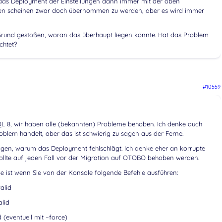
t das Deployment der Einstellungen dann immer mit der oben
ten scheinen zwar doch übernommen zu werden, aber es wird immer
en Grund gestoßen, woran das überhaupt liegen könnte. Hat das Problem
chtet?
#10559
 8, wir haben alle (bekannten) Probleme behoben. Ich denke auch
oblem handelt, aber das ist schwierig zu sagen aus der Ferne.
ngen, warum das Deployment fehlschlägt. Ich denke eher an korrupte
ollte auf jeden Fall vor der Migration auf OTOBO behoben werden.
e ist wenn Sie von der Konsole folgende Befehle ausführen:
alid
alid
d (eventuell mit –force)