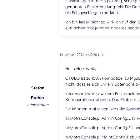
Einstellungen in der SysConfig, schläg
genannten Fehlermeldung fehl. Die Da
als Fehlgeschlagen markiert.
Ich bin leider nicht so wirklich auf d
evtl. schon mal jemand anderes beoba
14. Januar 2021 um 9:20 Uhr
Hallo Herr Weik,
OTOBO ist zu 100% kompatibel zu MySQL
nicht, dass es sich um ein Datenbankpr
Stefan
Interessant wären weitere Fehlermeldu
Rother
Konfigurationsoptionen. Das Problem s
Administrator
Sie könnten mal testen, was die Ausgab
bin/otrs.Console.pl Admin::Config::ListInv
bin/otrs.Console.pl Admin::Config::FixInv
bin/otrs.Console.pl Maint::Config::Rebuil