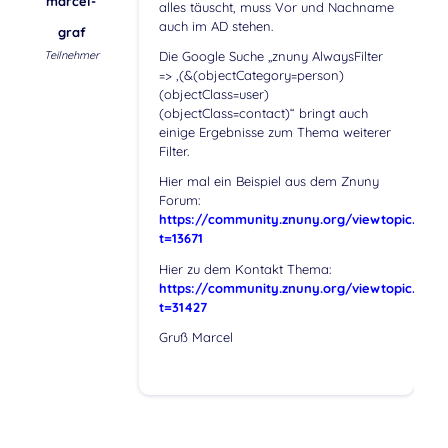
marcel-
alles täuscht, muss Vor und Nachname
auch im AD stehen.
graf
Teilnehmer
Die Google Suche „znuny AlwaysFilter
=> ‚(&(objectCategory=person)
(objectClass=user)
(objectClass=contact)“ bringt auch
einige Ergebnisse zum Thema weiterer
Filter.
Hier mal ein Beispiel aus dem Znuny
Forum:
https://community.znuny.org/viewtopic.php?
t=13671
Hier zu dem Kontakt Thema:
https://community.znuny.org/viewtopic.php?
t=31427
Gruß Marcel