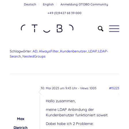
Deutsch
English
Anmeldung OTOBO Community
+49 (0)9427 68 39 000
Schlagwörter:
AD
,
AlwaysFilter
,
Kundenbenutzer
,
LDAP
,
LDAP-
Search
,
NestedGroups
30. Mai 2023 um 9:43 Uhr
- Views: 1005
#15223
Hallo zusammen,
meine LDAP Anbindung der
Kundenbenutzer funktioniert soweit.
Max
Dabei habe ich 2 Probleme:
Dietrich