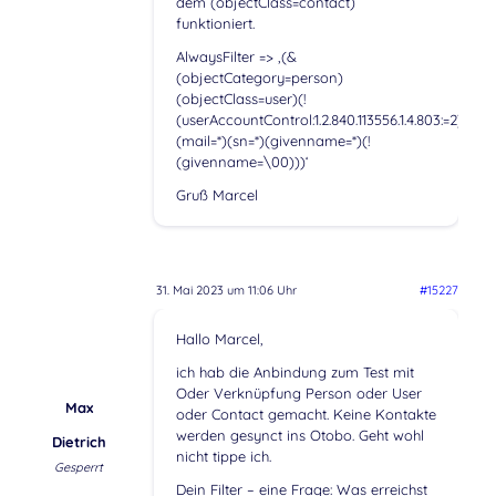
dem (objectClass=contact)
funktioniert.
AlwaysFilter => ‚(&
(objectCategory=person)
(objectClass=user)(!
(userAccountControl:1.2.840.113556.1.4.803:=2))
(mail=*)(sn=*)(givenname=*)(!
(givenname=\00)))‘
Gruß Marcel
31. Mai 2023 um 11:06 Uhr
#15227
Hallo Marcel,
ich hab die Anbindung zum Test mit
Oder Verknüpfung Person oder User
Max
oder Contact gemacht. Keine Kontakte
werden gesynct ins Otobo. Geht wohl
Dietrich
nicht tippe ich.
Gesperrt
Dein Filter – eine Frage: Was erreichst