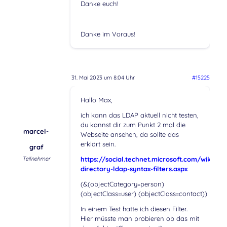
Danke euch!
Danke im Voraus!
31. Mai 2023 um 8:04 Uhr
#15225
Hallo Max,
ich kann das LDAP aktuell nicht testen,
du kannst dir zum Punkt 2 mal die
marcel-
Webseite ansehen, da sollte das
erklärt sein.
graf
Teilnehmer
https://social.technet.microsoft.com/wiki/con
directory-ldap-syntax-filters.aspx
(&(objectCategory=person)
(objectClass=user) (objectClass=contact))
In einem Test hatte ich diesen Filter.
Hier müsste man probieren ob das mit