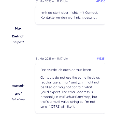
31. Mai 2023 um 11:23 Uhr
#15230
hmh da steht aber nichts mit Contact.
Kontakte werden wohl nicht gesynct.
Max
Dietrich
Gesperrt
31. Mai 2023 um 11:47 Uhr
#15231
Das würde ich auch daraus lesen
Contacts do not use the same fields as
regular users. ‚mail‘ and ‚cn‘ might not
marcel-
be filled or may not contain what
you’d expect. The email address is
graf
probably in msExchUMDtmfMap, but
Teilnehmer
that’s a multi value string so I’m not
sure if OTRS will like it.