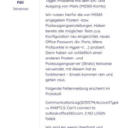
Tagen Probleme mit dem Ein- und
Föll
Ausgang von Mails (MS365-Konto).
Teilnehmer
Wir nutzen hierfür die von MS365
angegeben Postein -bzw.
Postausgangseinstellungen. Haben
bereits alle möglichen Tests (u.a.
Konfiguration neu eingerichtet, neues
Office Passwort, div. Ports, ältere
Prüfpunkte in Hyper-V, …) probiert.
Dann haben wir schließlich einen
anderen Postein -und
Postausgangsserver (Strato) testweise
verwendet, mit diesem hat es
funktioniert – Emails kommen rein und
gehen raus.
Folgende Fehlermeldung erscheint im
Protokoll:
CommunicationLog(ID:155714,AccountType:-,Accou
=> IMAPTLS: Can’t connect to
outlook.office365.com: 2 NO LOGIN
failed.
Wir sind ein wenig überfragt und