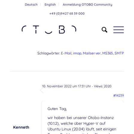
Deutsch
English
Anmeldung OTOBO Community
+49 (0)9427 68 39 000
Schlagwörter:
E-Mail
,
imap
,
Mailserver
,
MS365
,
SMTP
10. November 2022 um 17:51 Uhr
- Views: 2020
#14239
Guten Tag,
wir haben bei unserer Otobo-Instanz
(10.1.2), welche über Hyper-V auf
Kenneth
Ubuntu Linux (20.04) läuft, seit einigen