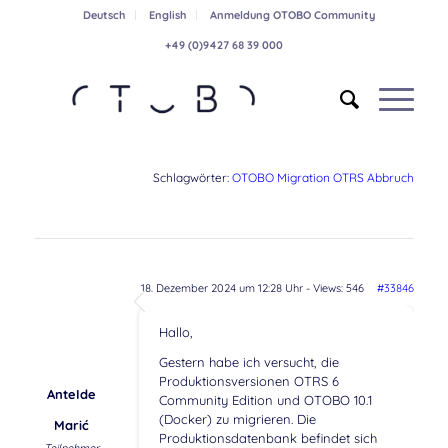
Deutsch
English
Anmeldung OTOBO Community
+49 (0)9427 68 39 000
Schlagwörter:
OTOBO Migration OTRS Abbruch
18. Dezember 2024 um 12:28 Uhr
- Views: 546
#33846
Hallo,
Gestern habe ich versucht, die
Produktionsversionen OTRS 6
AnteIde
Community Edition und OTOBO 10.1
(Docker) zu migrieren. Die
Marić
Produktionsdatenbank befindet sich