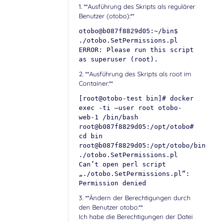
1. **Ausführung des Skripts als regulärer
Benutzer (otobo):**
otobo@b087f8829d05:~/bin$
./otobo.SetPermissions.pl
ERROR: Please run this script
as superuser (root).
2. **Ausführung des Skripts als root im
Container:**
[root@otobo-test bin]# docker
exec -ti –user root otobo-
web-1 /bin/bash
root@b087f8829d05:/opt/otobo#
cd bin
root@b087f8829d05:/opt/otobo/bin#
./otobo.SetPermissions.pl
Can’t open perl script
„./otobo.SetPermissions.pl“:
Permission denied
3. **Ändern der Berechtigungen durch
den Benutzer otobo:**
Ich habe die Berechtigungen der Datei