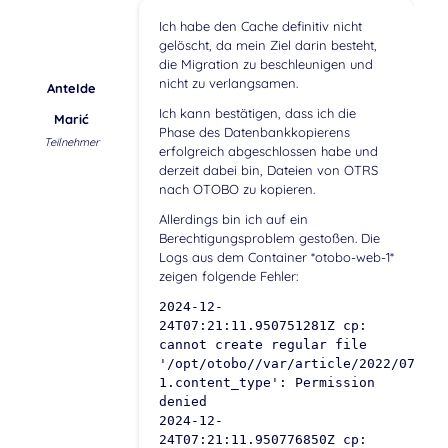
Ich habe den Cache definitiv nicht
gelöscht, da mein Ziel darin besteht,
die Migration zu beschleunigen und
nicht zu verlangsamen.
AnteIde
Ich kann bestätigen, dass ich die
Marić
Phase des Datenbankkopierens
Teilnehmer
erfolgreich abgeschlossen habe und
derzeit dabei bin, Dateien von OTRS
nach OTOBO zu kopieren.
Allerdings bin ich auf ein
Berechtigungsproblem gestoßen. Die
Logs aus dem Container *otobo-web-1*
zeigen folgende Fehler:
2024-12-
24T07:21:11.950751281Z cp:
cannot create regular file
'/opt/otobo//var/article/2022/07/11/
1.content_type': Permission
denied
2024-12-
24T07:21:11.950776850Z cp: