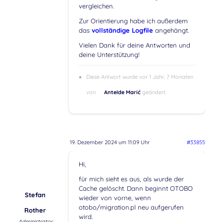
vergleichen.
Zur Orientierung habe ich außerdem
das
vollständige Logfile
angehängt.
Vielen Dank für deine Antworten und
deine Unterstützung!
Diese Antwort wurde vor 1 Jahr, 7 Monaten
von
AnteIde Marić
geändert.
19. Dezember 2024 um 11:09 Uhr
#33855
Hi,
für mich sieht es aus, als wurde der
Cache gelöscht. Dann beginnt OTOBO
Stefan
wieder von vorne, wenn
otobo/migration.pl neu aufgerufen
Rother
wird.
Administrator