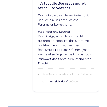
./otobo.SetPermissions.pl --
otobo-user=otobom
Doch die gleichen Fehler traten auf,
und ich bin unsicher, welche
Parameter korrekt sind.
### Mögliche Lösung:
Das Einzige, was ich noch nicht
ausprobiert habe, ist, das Skript mit
root-Rechten im Kontext des
Benutzers
auszuführen (mit
otobo
). Allerdings kenne ich das root-
sudo
Passwort des Containers *otobo-web-
1* nicht.
Diese Antwort wurde vor 1 Jahr, 7 Monaten
von
AnteIde Marić
geändert.