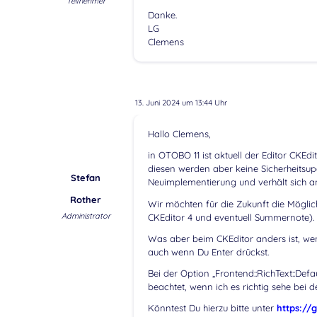
Teilnehmer
Danke.
LG
Clemens
13. Juni 2024 um 13:44 Uhr
Hallo Clemens,
in OTOBO 11 ist aktuell der Editor CKEdi
diesen werden aber keine Sicherheitsupd
Stefan
Neuimplementierung und verhält sich an
Rother
Wir möchten für die Zukunft die Mögli
Administrator
CKEditor 4 und eventuell Summernote).
Was aber beim CKEditor anders ist, wenn
auch wenn Du Enter drückst.
Bei der Option „Frontend::RichText::Def
beachtet, wenn ich es richtig sehe bei 
Könntest Du hierzu bitte unter
https://