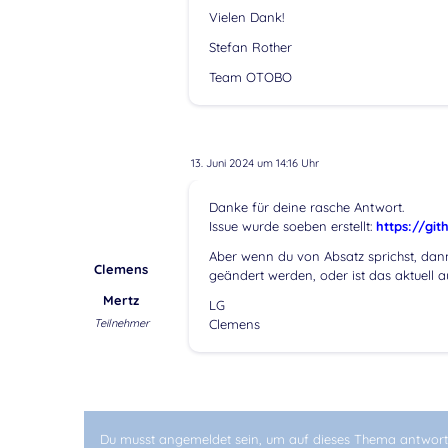
Vielen Dank!
Stefan Rother
Team OTOBO
13. Juni 2024 um 14:16 Uhr
Danke für deine rasche Antwort.
Issue wurde soeben erstellt:
https://gi
Aber wenn du von Absatz sprichst, dann
Clemens
geändert werden, oder ist das aktuell 
Mertz
LG
Teilnehmer
Clemens
Du musst angemeldet sein, um auf dieses Thema antwort