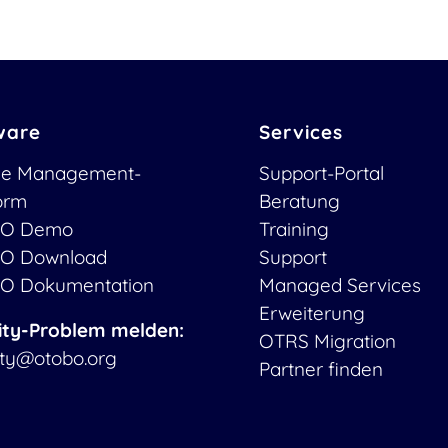
ware
Services
ce Management-
Support-Portal
form
Beratung
O Demo
Training
O Download
Support
O Dokumentation
Managed Services
Erweiterung
ity-Problem melden:
OTRS Migration
ity@otobo.org
Partner finden