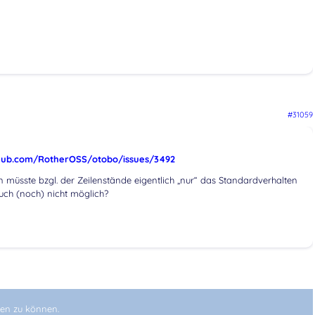
#31059
thub.com/RotherOSS/otobo/issues/3492
 müsste bzgl. der Zeilenstände eigentlich „nur“ das Standardverhalten
auch (noch) nicht möglich?
en zu können.