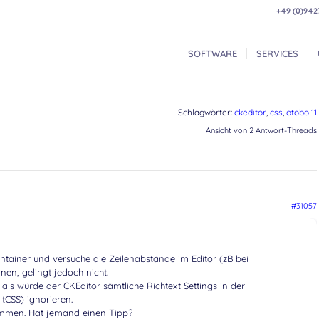
+49 (0)942
SOFTWARE
SERVICES
Schlagwörter:
ckeditor
,
css
,
otobo 11
Ansicht von 2 Antwort-Threads
#31057
ntainer und versuche die Zeilenabstände im Editor (zB bei
nen, gelingt jedoch nicht.
h, als würde der CKEditor sämtliche Richtext Settings in der
tCSS) ignorieren.
ommen. Hat jemand einen Tipp?