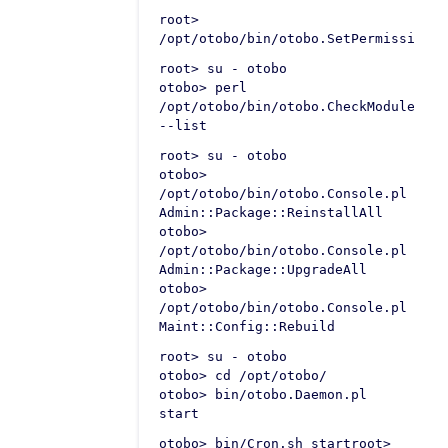
root>
/opt/otobo/bin/otobo.SetPermissions.
root> su - otobo
otobo> perl
/opt/otobo/bin/otobo.CheckModules.pl
--list
root> su - otobo
otobo>
/opt/otobo/bin/otobo.Console.pl
Admin::Package::ReinstallAll
otobo>
/opt/otobo/bin/otobo.Console.pl
Admin::Package::UpgradeAll
otobo>
/opt/otobo/bin/otobo.Console.pl
Maint::Config::Rebuild
root> su - otobo
otobo> cd /opt/otobo/
otobo> bin/otobo.Daemon.pl
start
otobo> bin/Cron.sh startroot>