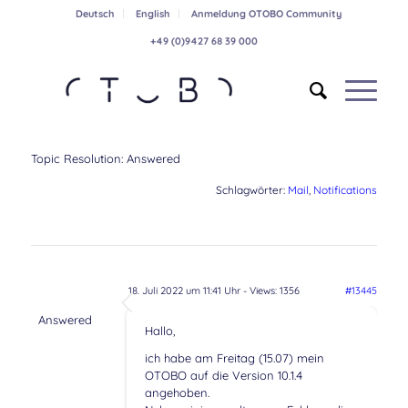
Deutsch
English
Anmeldung OTOBO Community
+49 (0)9427 68 39 000
Topic Resolution:
Answered
Schlagwörter:
Mail
,
Notifications
18. Juli 2022 um 11:41 Uhr
- Views: 1356
#13445
Answered
Hallo,
ich habe am Freitag (15.07) mein
OTOBO auf die Version 10.1.4
angehoben.