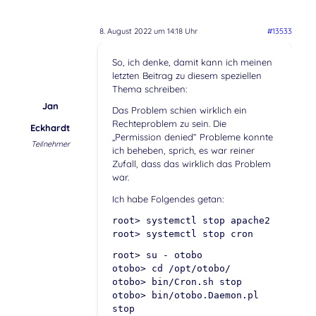
8. August 2022 um 14:18 Uhr
#13533
So, ich denke, damit kann ich meinen
letzten Beitrag zu diesem speziellen
Thema schreiben:
Jan
Das Problem schien wirklich ein
Rechteproblem zu sein. Die
Eckhardt
„Permission denied“ Probleme konnte
Teilnehmer
ich beheben, sprich, es war reiner
Zufall, dass das wirklich das Problem
war.
Ich habe Folgendes getan:
root> systemctl stop apache2
root> systemctl stop cron
root> su - otobo
otobo> cd /opt/otobo/
otobo> bin/Cron.sh stop
otobo> bin/otobo.Daemon.pl
stop