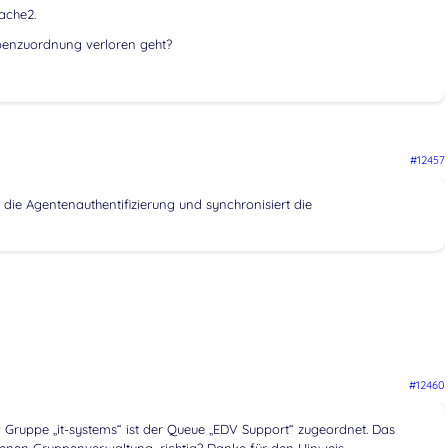
ache2.
penzuordnung verloren geht?
#12457
r die Agentenauthentifizierung und synchronisiert die
#12460
 Gruppe „it-systems“ ist der Queue „EDV Support“ zugeordnet. Das