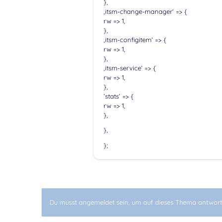
},
‚itsm-change-manager‘ => {
rw => 1,
},
‚itsm-configitem‘ => {
rw => 1,
},
‚itsm-service‘ => {
rw => 1,
},
’stats‘ => {
rw => 1,
},
},
};
Du musst angemeldet sein, um auf dieses Thema antwort