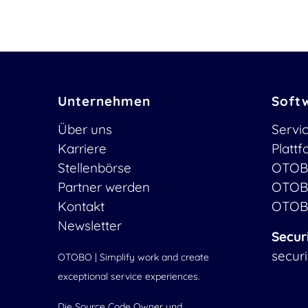
Unternehmen
Soft
Über uns
Servi
Karriere
Platt
Stellenbörse
OTOB
Partner werden
OTOB
Kontakt
OTOB
Newsletter
Secur
secur
OTOBO | Simplify work and create
exceptional service experiences.
Die Source Code Owner und