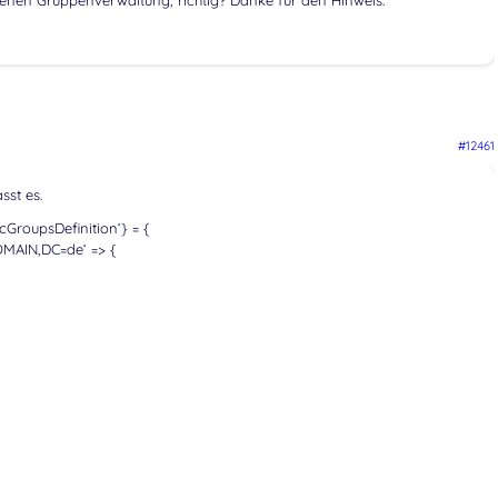
enen Gruppenverwaltung, richtig? Danke für den Hinweis.
#12461
sst es.
GroupsDefinition‘} = {
MAIN,DC=de‘ => {