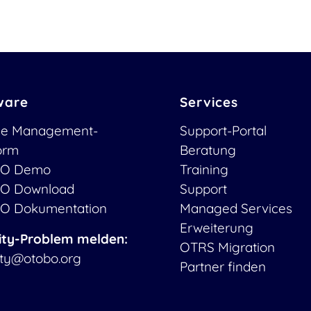
ware
Services
ce Management-
Support-Portal
form
Beratung
O Demo
Training
O Download
Support
O Dokumentation
Managed Services
Erweiterung
ity-Problem melden:
OTRS Migration
ity@otobo.org
Partner finden