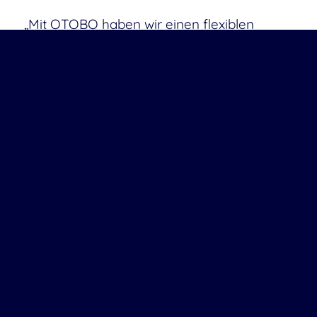
„Mit OTOBO haben wir einen flexiblen
Alleskönner, der organisationsweit unsere
Arbeitsabläufe vereinfacht und verbessert.“
Wie sieht die Zukunft aus?
Wie geht es weiter mit OTOBO und dem
ADAC Nordbayern e.V.?
„Wir haben schon Pläne für die Zukunft,“
verrät Schmitz. „Als Nächstes sind das
Upgrade auf OTOBO 11 und die Einführung
der
Configuration Management Data Base
(CMDB)
geplant.“