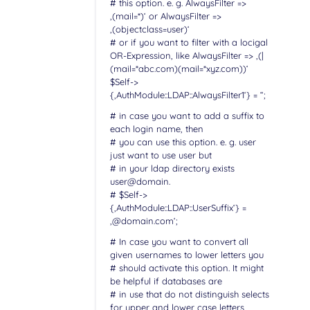
# this option. e. g. AlwaysFilter =>
‚(mail=*)‘ or AlwaysFilter =>
‚(objectclass=user)‘
# or if you want to filter with a locigal
OR-Expression, like AlwaysFilter => ‚(|
(mail=*abc.com)(mail=*xyz.com))‘
$Self->
{‚AuthModule::LDAP::AlwaysFilter1‘} = “;
# in case you want to add a suffix to
each login name, then
# you can use this option. e. g. user
just want to use user but
# in your ldap directory exists
user@domain.
# $Self->
{‚AuthModule::LDAP::UserSuffix‘} =
‚@domain.com‘;
# In case you want to convert all
given usernames to lower letters you
# should activate this option. It might
be helpful if databases are
# in use that do not distinguish selects
for upper and lower case letters