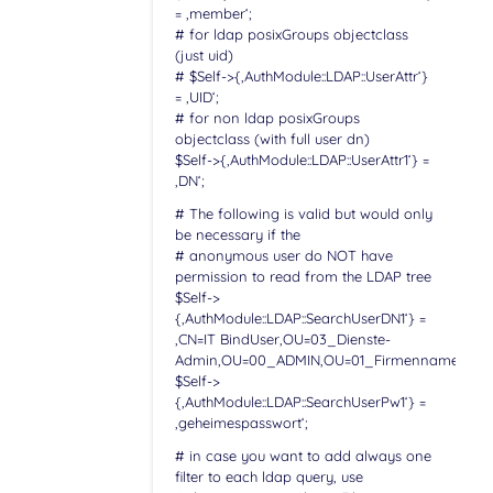
= ‚member‘;
# for ldap posixGroups objectclass
(just uid)
# $Self->{‚AuthModule::LDAP::UserAttr‘}
= ‚UID‘;
# for non ldap posixGroups
objectclass (with full user dn)
$Self->{‚AuthModule::LDAP::UserAttr1‘} =
‚DN‘;
# The following is valid but would only
be necessary if the
# anonymous user do NOT have
permission to read from the LDAP tree
$Self->
{‚AuthModule::LDAP::SearchUserDN1‘} =
‚CN=IT BindUser,OU=03_Dienste-
Admin,OU=00_ADMIN,OU=01_Firmenname,DC=my
$Self->
{‚AuthModule::LDAP::SearchUserPw1‘} =
‚geheimespasswort‘;
# in case you want to add always one
filter to each ldap query, use