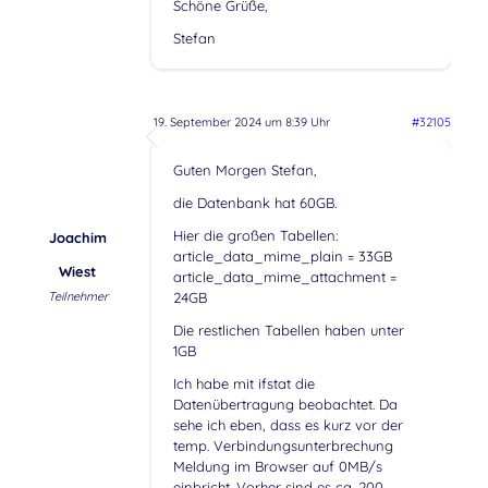
Schöne Grüße,
Stefan
19. September 2024 um 8:39 Uhr
#32105
Guten Morgen Stefan,
die Datenbank hat 60GB.
Hier die großen Tabellen:
Joachim
article_data_mime_plain = 33GB
Wiest
article_data_mime_attachment =
Teilnehmer
24GB
Die restlichen Tabellen haben unter
1GB
Ich habe mit ifstat die
Datenübertragung beobachtet. Da
sehe ich eben, dass es kurz vor der
temp. Verbindungsunterbrechung
Meldung im Browser auf 0MB/s
einbricht. Vorher sind es ca. 200-