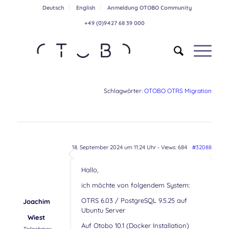
Deutsch
English
Anmeldung OTOBO Community
+49 (0)9427 68 39 000
Schlagwörter:
OTOBO OTRS Migration
18. September 2024 um 11:24 Uhr
- Views: 684
#32088
Hallo,
ich möchte von folgendem System:
OTRS 6.03 / PostgreSQL 9.5.25 auf
Joachim
Ubuntu Server
Wiest
Auf Otobo 10.1 (Docker Installation)