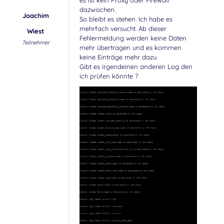
dazwischen.
Joachim
So bleibt es stehen. Ich habe es
mehrfach versucht. Ab dieser
Wiest
Fehlermeldung werden keine Daten
Teilnehmer
mehr übertragen und es kommen
keine Einträge mehr dazu.
Gibt es irgendeinen anderen Log den
ich prüfen könnte ?