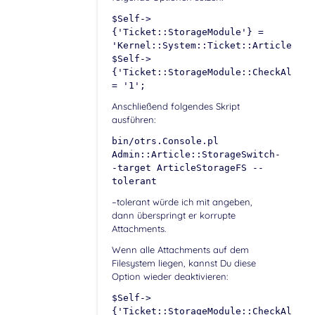
$Self->
{'Ticket::StorageModule'} =
'Kernel::System::Ticket::ArticleStor
$Self->
{'Ticket::StorageModule::CheckAllBac
= '1';
Anschließend folgendes Skript
ausführen:
bin/otrs.Console.pl
Admin::Article::StorageSwitch-
-target ArticleStorageFS --
tolerant
–tolerant würde ich mit angeben,
dann überspringt er korrupte
Attachments.
Wenn alle Attachments auf dem
Filesystem liegen, kannst Du diese
Option wieder deaktivieren:
$Self->
{'Ticket::StorageModule::CheckAllBac