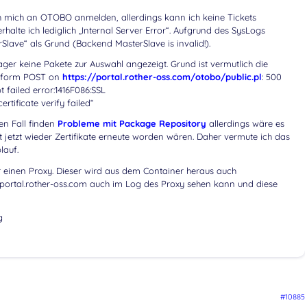
ch mich an OTOBO anmelden, allerdings kann ich keine Tickets
halte ich lediglich „Internal Server Error“. Aufgrund des SysLogs
Slave“ als Grund (Backend MasterSlave is invalid!).
r keine Pakete zur Auswahl angezeigt. Grund ist vermutlich die
erform POST on
https://portal.rother-oss.com/otobo/public.pl
: 500
 failed error:1416F086:SSL
rtificate verify failed“
en Fall finden
Probleme mit Package Repository
allerdings wäre es
 jetzt wieder Zertifikate erneute worden wären. Daher vermute ich das
lauf.
er einen Proxy. Dieser wird aus dem Container heraus auch
portal.rother-oss.com auch im Log des Proxy sehen kann und diese
g
#10885