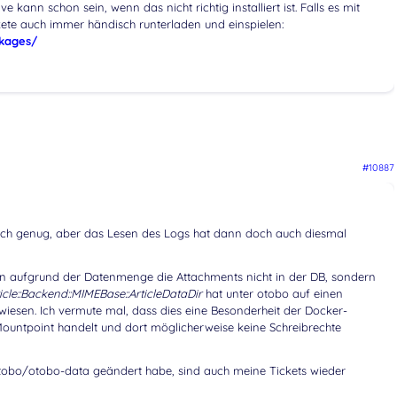
ann schon sein, wenn das nicht richtig installiert ist. Falls es mit
ete auch immer händisch runterladen und einspielen:
ckages/
#10887
nlich genug, aber das Lesen des Logs hat dann doch auch diesmal
ion aufgrund der Datenmenge die Attachments nicht in der DB, sondern
ticle::Backend::MIMEBase::ArticleDataDir
hat unter otobo auf einen
iesen. Ich vermute mal, dass dies eine Besonderheit der Docker-
Mountpoint handelt und dort möglicherweise keine Schreibrechte
tobo/otobo-data geändert habe, sind auch meine Tickets wieder