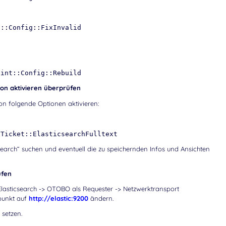
n::Config::FixInvalid
aint::Config::Rebuild
ion aktivieren überprüfen
on folgende Optionen aktivieren:
-Ticket::ElasticsearchFulltext
arch“ suchen und eventuell die zu speichernden Infos und Ansichten
üfen
lasticsearch -> OTOBO als Requester -> Netzwerktransport
punkt auf
http://elastic:9200
ändern.
setzen.