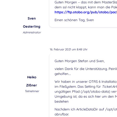
Guten Morgen – das mit dem MasterSlave k
dem ssl nicht klappt, kann man die Pak
https://ftp.otobo.org/pub/otobo/pa
Sven
Einen schönen Tag, Sven
Oesterling
Administrator
16. Februar 2021 um 8:48 Uhr
Guten Morgen Stefan und Sven,
vielen Dank für die Unterstützung. Pei
geholfen….
Heiko
Wir haben in unserer OTRS 6 Installat
Zißner
im FileSystem. Das Setting für
Ticket::Ar
Teilnehmer
ungültigen Pfad (/opt/otobo-data) verw
Umgebung ist, da es sich hier um den 
bestehen
Nachdem ich ArticleDataDir auf /opt/o
abrufbar.