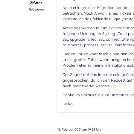
Zißner
Nach erfolgreicher Migration konnte i
Teilnehmer
betrachten. Nach Anwahl eines Tickets er
vermute ich das fehlende Plugin „Master
Allerdings werden mir im PackageManage
folgende Meldung im SysLog „Can’t p
SSL upgrade failed: SSL connect attempt
routines:tls_process_server_certificate:ce
Hier im Forum konnte ich einen ähnlich
ja ein großer Zufall, wenn ausgerechnet
Problem eher in meinem Installationsab
Der Zugriff auf das Internet erfolgt üb
angesprochen, da ich den Request auf 
auch beantwortet werden.
Danke im Voraus für eure Unterstützun
Heiko
15. Februar 2021 um 19:25 Uhr