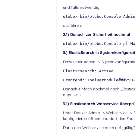
und falls notwendig
otobo> bin/otobo.Console Admi
ausführen.
2.1) Danach zur Sicherheit nochmal
otobo> bin/otobo.Console.pl M
3.) ElasticSearch in Systemkonfigurat
Dazu unter Admin -> Systemkonfigurati
Elasticsearch::Active
Frontend::ToolBarModule###250
Danach einfach nochmal nach „Elasticse
anpassen.
3.1) Elasticsearch Webservice überpr
Unter Docker Admin -> Webservice -> E
konfigurieren öffnen und dort den End
Dann den Webservice noch auf „gültig“ 