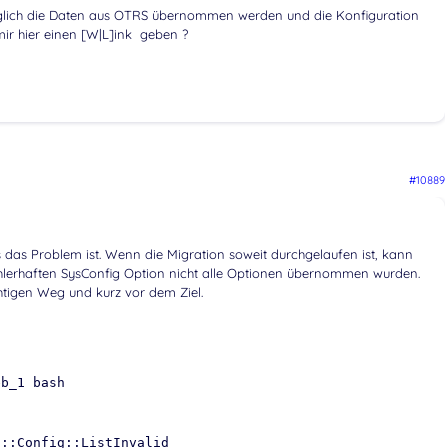
iglich die Daten aus OTRS übernommen werden und die Konfiguration
ir hier einen [W|L]ink geben ?
#10889
s das Problem ist. Wenn die Migration soweit durchgelaufen ist, kann
ehlerhaften SysConfig Option nicht alle Optionen übernommen wurden.
htigen Weg und kurz vor dem Ziel.
eb_1 bash
n::Config::ListInvalid