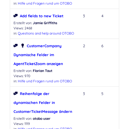
in:
Hilfe und Fragen rund um OTOBO
Add fields to new Ticket
3
4
Erstellt von:
Jamie Griffiths
Views: 2468
in:
Questions and help around OTOBO
CustomerCompany
2
6
Dynamische Felder im
AgentTicketZoom anzeigen
Erstellt von:
Florian Taut
Views: 970
in:
Hilfe und Fragen rund um OTOBO
Reihenfolge der
3
5
dynamischen Felder in
CustomerTicketMessage ändern
Erstellt von:
otobo user
Views: 1119
in:
Hilfe und Fragen rund um OTOBO