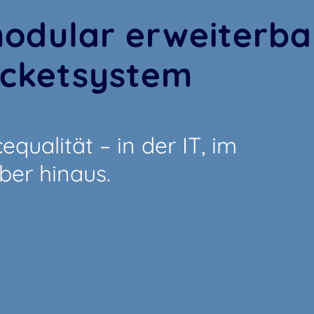
odular erweiterba
icketsystem
equalität – in der IT, im
er hinaus.